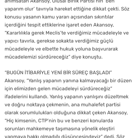
anımsatan Akansoy, Ulusal Birlik Partisi’nin ‘ben
yaparım olur’ tavrıyla hareket ettiğine dikkat çekti. Söz
konusu yasanın kamu yararı açısından sıkıntılar
içerdiğini tespit ettiklerine işaret eden Akansoy,
“Kararlılıkla gerek Meclis’te verdiğimiz mücadeleyle ve
yapıcı tavırla, gerekse sokakta verdiğimiz güçlü
mücadeleyle ve elbette hukuk yoluna başvurarak
mücadelemizi sürdüreceğiz” diye konuştu.
“BUGÜN İTİBARİYLE YENİ BİR SÜREÇ BAŞLADI”
Akansoy, “Yanlış yapanın yanına kalmayacağı bir düzen
için elimizden gelen mücadeleyi sürdüreceğiz”
ifadelerini kullandı. Yanlış yapanın yanlışını düzeltmek
ve doğru noktaya çekmenin, ana muhalefet partisi
olarak sorumlulukları olduğuna dikkat çeken Akansoy,
“Hiç kimsenin, CTP’nin bu ve benzeri konularda
sorunları mahkemeye taşımasına yönelik eleştiri
yapmaya hakkı olmadığı düşüncesindeyiz” dedi. Söz