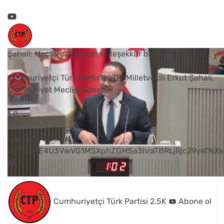
Şahali: Meclis çalışanlarına teşekkür borcumuz vardır
Cumhuriyetçi Türk Partisi (CTP) Milletvekili Erkut Şahali,
Cumhuriyet Meclisi Genel
...
1
0
YouTube Videosu
VVVUNXE4U3VwVG1MSXphZGM5a3hraTBRLjRjc29yeTNXe
Cumhuriyetçi Türk Partisi
2.5K
Abone ol