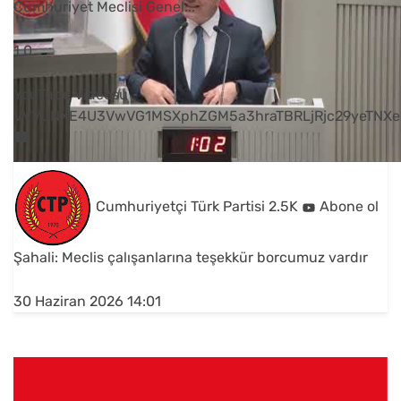
Cumhuriyet Meclisi Genel
...
1
0
YouTube Videosu
VVVUNXE4U3VwVG1MSXphZGM5a3hraTBRLjRjc29yeTNXe
Cumhuriyetçi Türk Partisi
2.5K
Abone ol
Şahali: Meclis çalışanlarına teşekkür borcumuz vardır
30 Haziran 2026 14:01