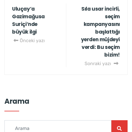
Uluçay’a
Sıla usar incirli,
Gazimağusa
seçim
Suriçi’nde
kampanyasını
büyük ilgi
başlattığı
yerden müjdeyi
Önceki yazı
verdi: Bu seçim
bizim!
Sonraki yazı
Arama