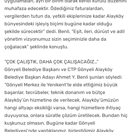
uygulamaları, ayrı bir birim olarak kendi kurulu düzenini
muhafaza edecektir. Ödediğiniz faturalardan,
vergilerden tutun da, yetkili ekiplerinize kadar Alayköy
bünyesindeki işleyiş biçimi bugüne kadar olduğu
şekilde sürecektir” dedi. Benli, “Eşit, ileri, dürüst ve adil
yönetim vizyonumuz sizin seçiminizle daha da
çoğalacak” şeklinde konuştu.
“ÇOK ÇALIŞTIK, DAHA ÇOK ÇALIŞACAĞIZ…”
Gönyeli Belediye Başkanı ve CTP Gönyeli Alayköy
Belediye Başkan Adayı Ahmet Y. Benli şunları söyledi:
“Gönyeli Merkez ile Yenikent’te elde ettiğimiz büyük
başarılar, tecrübeler, teknik donanım ve bütçe
Alayköy’ün hizmetine de verilecek. Alayköy’ümüzün
hangi altyapı eksikliği varsa, hangi hizmetlere ihtiyaç
duyuyorsa, onlara süratle çözüm üretilecek. Bundan hiç
kuşkunuz olmasın. Bugüne kadar Gönyeli
Belediyesi’nde yaptıklarımız, birleştiğimiz Alayköy