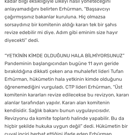
kadar bilgi eksikliğiyle ülkeyi nasıl yöneteceğini
anlayamadığını belirten Erhürman, “Başsavcıyı
çağırmışsınız bakanlar kuruluna. Hiç olmazsa
sorsaydınız bir komitenin aldığı kararı tek bir şahıs
revize edebilir mi diye. Adım gibi eminim size hayır
diyecekti” dedi.
“YETKİNİN KİMDE OLDUĞUNU HALA BİLMİYORSUNUZ”
Pandeminin başlangıcından bugüne 11 ayın geride
bırakıldığına dikkati çeken ana muhalefet lideri Tufan
Erhürman, hükümetin hala yetkinin kimde olduğunu
öğrenemediğini vurguladı. CTP lideri Erhürman, “Üst
komitenin kararları revize edilecekse bu revizyon, kararı
alanlar tarafından yapılır. Kararı alan komitenin
kendisidir. Sağlık bakanı bunun uygulayıcısıdır.
Revizyonu da komite toplantı halinde yapabilir. Bu da
hiçbir şekilde hukuka uygun değil” dedi. Hükümetin bir
çuval inciri berbat ettiğini ifade eden Erhürman,