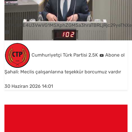
1
0
YouTube Videosu
VVVUNXE4U3VwVG1MSXphZGM5a3hraTBRLjRjc29yeTNXe
Cumhuriyetçi Türk Partisi
2.5K
Abone ol
Şahali: Meclis çalışanlarına teşekkür borcumuz vardır
30 Haziran 2026 14:01