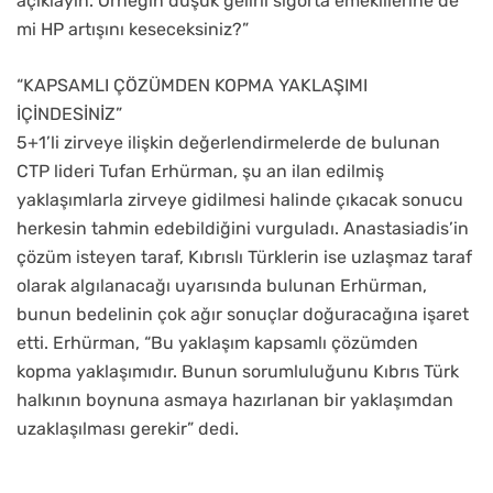
açıklayın. Örneğin düşük gelirli sigorta emeklilerine de
mi HP artışını keseceksiniz?”
“KAPSAMLI ÇÖZÜMDEN KOPMA YAKLAŞIMI
İÇİNDESİNİZ”
5+1’li zirveye ilişkin değerlendirmelerde de bulunan
CTP lideri Tufan Erhürman, şu an ilan edilmiş
yaklaşımlarla zirveye gidilmesi halinde çıkacak sonucu
herkesin tahmin edebildiğini vurguladı. Anastasiadis’in
çözüm isteyen taraf, Kıbrıslı Türklerin ise uzlaşmaz taraf
olarak algılanacağı uyarısında bulunan Erhürman,
bunun bedelinin çok ağır sonuçlar doğuracağına işaret
etti. Erhürman, “Bu yaklaşım kapsamlı çözümden
kopma yaklaşımıdır. Bunun sorumluluğunu Kıbrıs Türk
halkının boynuna asmaya hazırlanan bir yaklaşımdan
uzaklaşılması gerekir” dedi.