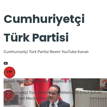
Cumhuriyetçi
Türk Partisi
Cumhuriyetçi Türk Partisi Resmi YouTube Kanalı
Şahali: Meclis çalışanlarına teşekkür borcumuz vardır
Cumhuriyetçi Türk Partisi (CTP) Milletvekili Erkut Şahali,
Cumhuriyet Meclisi Genel
...