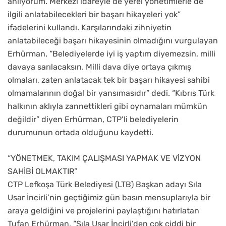
anlıyorum. Merkezi idareyle de yerel yönetimlerle de
ilgili anlatabilecekleri bir başarı hikayeleri yok”
ifadelerini kullandı. Karşılarındaki zihniyetin
anlatabileceği başarı hikayesinin olmadığını vurgulayan
Erhürman, “Belediyelerde iyi iş yaptım diyemezsin, milli
davaya sarılacaksın. Milli dava diye ortaya çıkmış
olmaları, zaten anlatacak tek bir başarı hikayesi sahibi
olmamalarının doğal bir yansımasıdır” dedi. “Kıbrıs Türk
halkının aklıyla zannettikleri gibi oynamaları mümkün
değildir” diyen Erhürman, CTP’li belediyelerin
durumunun ortada olduğunu kaydetti.
“YÖNETMEK, TAKIM ÇALIŞMASI YAPMAK VE VİZYON
SAHİBİ OLMAKTIR”
CTP Lefkoşa Türk Belediyesi (LTB) Başkan adayı Sıla
Usar İncirli’nin geçtiğimiz gün basın mensuplarıyla bir
araya geldiğini ve projelerini paylaştığını hatırlatan
Tufan Erhürman, “Sıla Usar İncirli’den çok ciddi bir