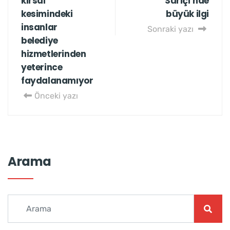
kırsal
Suriçi’nde
kesimindeki
büyük ilgi
insanlar
Sonraki yazı
belediye
hizmetlerinden
yeterince
faydalanamıyor
Önceki yazı
Arama