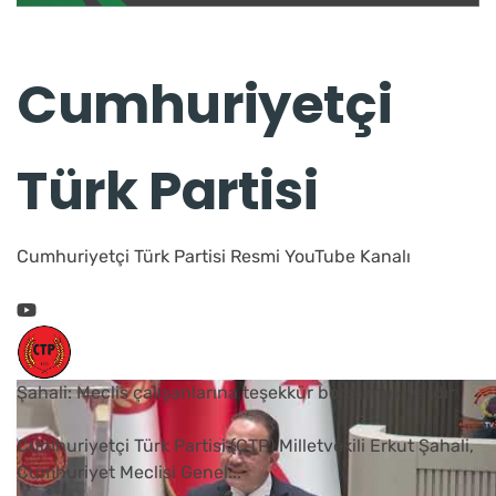
Cumhuriyetçi
Türk Partisi
Cumhuriyetçi Türk Partisi Resmi YouTube Kanalı
Şahali: Meclis çalışanlarına teşekkür borcumuz vardır
Cumhuriyetçi Türk Partisi (CTP) Milletvekili Erkut Şahali,
Cumhuriyet Meclisi Genel
...