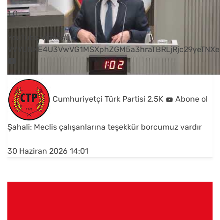
1
0
YouTube Videosu
VVVUNXE4U3VwVG1MSXphZGM5a3hraTBRLjRjc29yeTNXe
Cumhuriyetçi Türk Partisi
2.5K
Abone ol
Şahali: Meclis çalışanlarına teşekkür borcumuz vardır
30 Haziran 2026 14:01