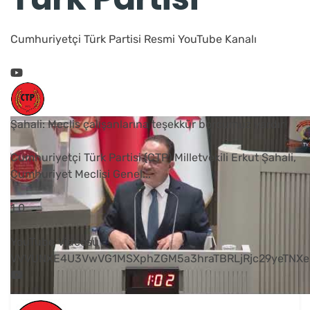
Cumhuriyetçi Türk Partisi Resmi YouTube Kanalı
Şahali: Meclis çalışanlarına teşekkür borcumuz vardır
Cumhuriyetçi Türk Partisi (CTP) Milletvekili Erkut Şahali,
Cumhuriyet Meclisi Genel
...
1
0
YouTube Videosu
VVVUNXE4U3VwVG1MSXphZGM5a3hraTBRLjRjc29yeTNXe