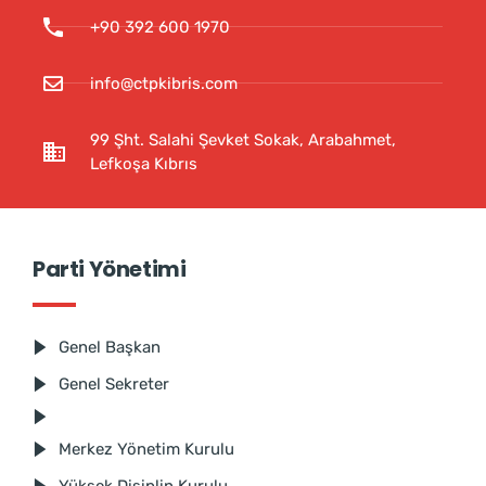
+90 392 600 1970
info@ctpkibris.com
99 Şht. Salahi Şevket Sokak, Arabahmet,
Lefkoşa Kıbrıs
Parti Yönetimi
Genel Başkan
Genel Sekreter
Merkez Yönetim Kurulu
Yüksek Disiplin Kurulu