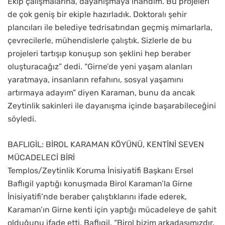
Ekip çalışmalarına, dayanışmaya inandım. Bu projeleri
de çok geniş bir ekiple hazırladık. Doktoralı şehir
plancıları ile belediye tedrisatından geçmiş mimarlarla,
çevrecilerle, mühendislerle çalıştık. Sizlerle de bu
projeleri tartışıp konuşup son şeklini hep beraber
oluşturacağız” dedi. “Girne’de yeni yaşam alanları
yaratmaya, insanların refahını, sosyal yaşamını
artırmaya adayım” diyen Karaman, bunu da ancak
Zeytinlik sakinleri ile dayanışma içinde başarabileceğini
söyledi.
BAFLIGİL: BİROL KARAMAN KÖYÜNÜ, KENTİNİ SEVEN
MÜCADELECİ BİRİ
Templos/Zeytinlik Koruma İnisiyatifi Başkanı Ersel
Baflıgil yaptığı konuşmada Birol Karaman’la Girne
İnisiyatifi’nde beraber çalıştıklarını ifade ederek,
Karaman’ın Girne kenti için yaptığı mücadeleye de şahit
olduğunu ifade etti. Baflıgil, “Birol bizim arkadaşımızdır.