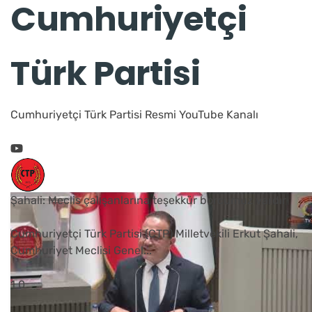
Cumhuriyetçi
Türk Partisi
Cumhuriyetçi Türk Partisi Resmi YouTube Kanalı
Şahali: Meclis çalışanlarına teşekkür borcumuz vardır
Cumhuriyetçi Türk Partisi (CTP) Milletvekili Erkut Şahali,
Cumhuriyet Meclisi Genel
...
1
0