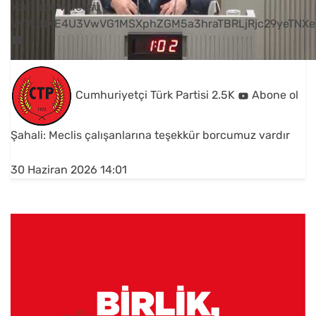
YouTube Videosu
VVVUNXE4U3VwVG1MSXphZGM5a3hraTBRLjRjc29yeTNXe
Cumhuriyetçi Türk Partisi
2.5K
Abone ol
Şahali: Meclis çalışanlarına teşekkür borcumuz vardır
30 Haziran 2026 14:01