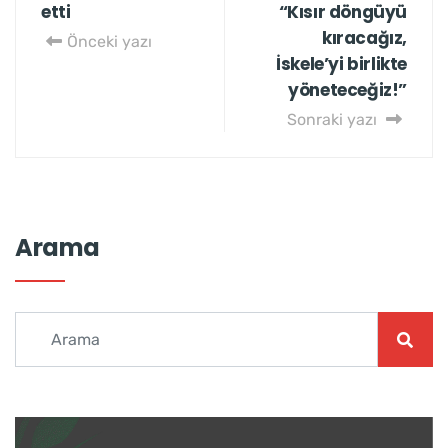
etti
“Kısır döngüyü
kıracağız,
Önceki yazı
İskele’yi birlikte
yöneteceğiz!”
Sonraki yazı
Arama