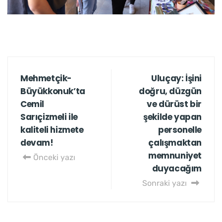
Mehmetçik-
Uluçay: İşini
Büyükkonuk’ta
doğru, düzgün
Cemil
ve dürüst bir
Sarıçizmeli ile
şekilde yapan
kaliteli hizmete
personelle
devam!
çalışmaktan
memnuniyet
Önceki yazı
duyacağım
Sonraki yazı