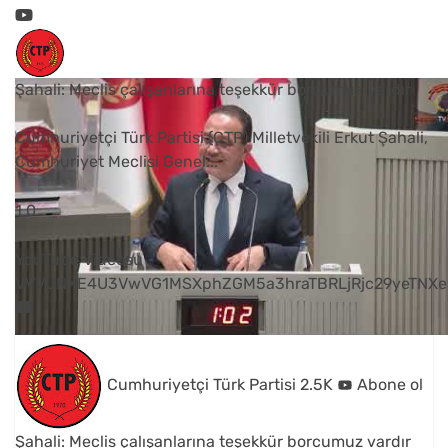
Şahali: Meclis çalışanlarına teşekkür borcumuz vardır
Cumhuriyetçi Türk Partisi (CTP) Milletvekili Erkut Şahali,
Cumhuriyet Meclisi Genel
...
1
0
YouTube Videosu
VVVUNXE4U3VwVG1MSXphZGM5a3hraTBRLjRjc29yeTNXe
Cumhuriyetçi Türk Partisi
2.5K
Abone ol
Şahali: Meclis çalışanlarına teşekkür borcumuz vardır