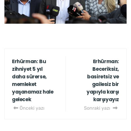
Erhürman: Bu
Erhürman:
zihniyet 5 yıl
Beceriksiz,
daha sürerse,
basiretsiz ve
memleket
gailesiz bir
yaşanamaz hale
yapıyla karşı
gelecek
karşıyayız
Önceki yazı
Sonraki yazı