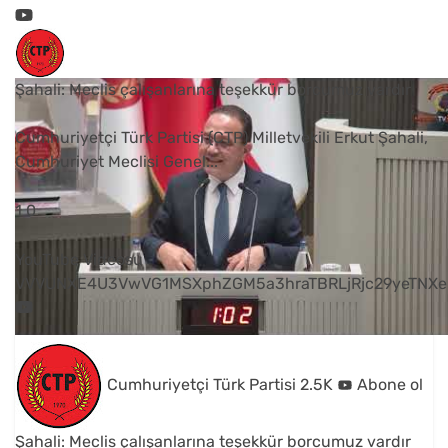
Şahali: Meclis çalışanlarına teşekkür borcumuz vardır
Cumhuriyetçi Türk Partisi (CTP) Milletvekili Erkut Şahali,
Cumhuriyet Meclisi Genel
...
1
0
YouTube Videosu
VVVUNXE4U3VwVG1MSXphZGM5a3hraTBRLjRjc29yeTNXe
Cumhuriyetçi Türk Partisi
2.5K
Abone ol
Şahali: Meclis çalışanlarına teşekkür borcumuz vardır