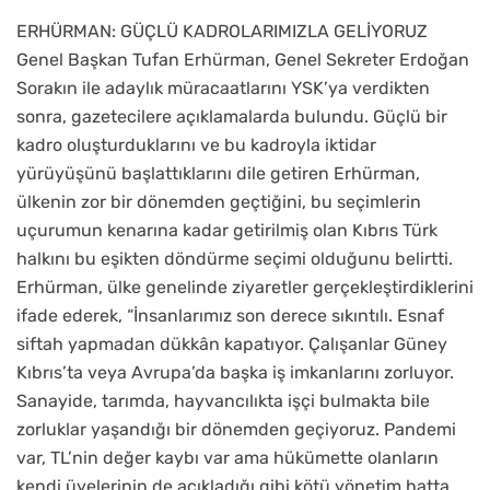
ERHÜRMAN: GÜÇLÜ KADROLARIMIZLA GELİYORUZ
Genel Başkan Tufan Erhürman, Genel Sekreter Erdoğan
Sorakın ile adaylık müracaatlarını YSK’ya verdikten
sonra, gazetecilere açıklamalarda bulundu. Güçlü bir
kadro oluşturduklarını ve bu kadroyla iktidar
yürüyüşünü başlattıklarını dile getiren Erhürman,
ülkenin zor bir dönemden geçtiğini, bu seçimlerin
uçurumun kenarına kadar getirilmiş olan Kıbrıs Türk
halkını bu eşikten döndürme seçimi olduğunu belirtti.
Erhürman, ülke genelinde ziyaretler gerçekleştirdiklerini
ifade ederek, “İnsanlarımız son derece sıkıntılı. Esnaf
siftah yapmadan dükkân kapatıyor. Çalışanlar Güney
Kıbrıs’ta veya Avrupa’da başka iş imkanlarını zorluyor.
Sanayide, tarımda, hayvancılıkta işçi bulmakta bile
zorluklar yaşandığı bir dönemden geçiyoruz. Pandemi
var, TL’nin değer kaybı var ama hükümette olanların
kendi üyelerinin de açıkladığı gibi kötü yönetim hatta