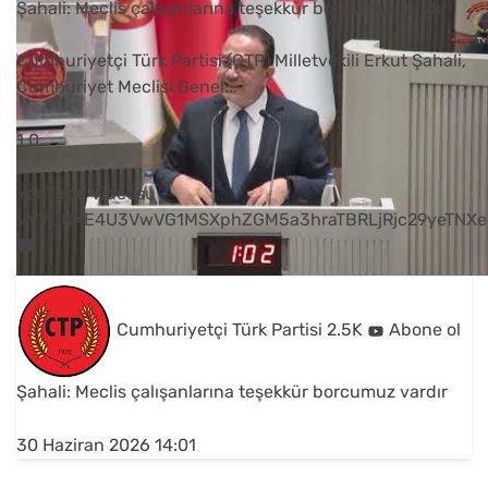
Şahali: Meclis çalışanlarına teşekkür borcumuz vardır
Cumhuriyetçi Türk Partisi (CTP) Milletvekili Erkut Şahali,
Cumhuriyet Meclisi Genel
...
1
0
YouTube Videosu
VVVUNXE4U3VwVG1MSXphZGM5a3hraTBRLjRjc29yeTNXe
Cumhuriyetçi Türk Partisi
2.5K
Abone ol
Şahali: Meclis çalışanlarına teşekkür borcumuz vardır
30 Haziran 2026 14:01