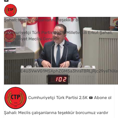
Şahali: Meclis çalışanlarına teşekkür borcumuz vardır
Cumhuriyetçi Türk Partisi (CTP) Milletvekili Erkut Şahali,
Cumhuriyet Meclisi Genel
...
1
0
YouTube Videosu
VVVUNXE4U3VwVG1MSXphZGM5a3hraTBRLjRjc29yeTNXe
Cumhuriyetçi Türk Partisi
2.5K
Abone ol
Şahali: Meclis çalışanlarına teşekkür borcumuz vardır