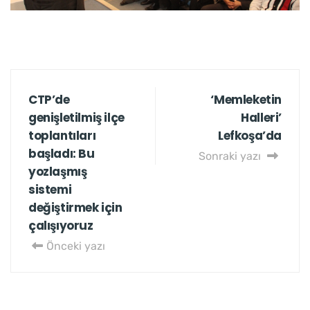
CTP’de
‘Memleketin
genişletilmiş ilçe
Halleri’
toplantıları
Lefkoşa’da
başladı: Bu
Sonraki yazı
yozlaşmış
sistemi
değiştirmek için
çalışıyoruz
Önceki yazı