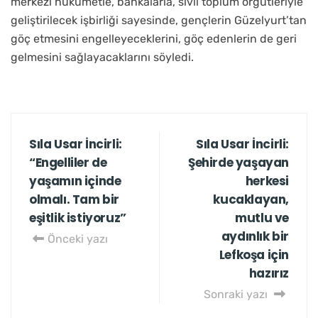
merkezi hükümetle, bankalarla, sivil toplum örgütleriyle
geliştirilecek işbirliği sayesinde, gençlerin Güzelyurt’tan
göç etmesini engelleyeceklerini, göç edenlerin de geri
gelmesini sağlayacaklarını söyledi.
Sıla Usar İncirli:
Sıla Usar İncirli:
“Engelliler de
Şehirde yaşayan
yaşamın içinde
herkesi
olmalı. Tam bir
kucaklayan,
eşitlik istiyoruz”
mutlu ve
aydınlık bir
Önceki yazı
Lefkoşa için
hazırız
Sonraki yazı