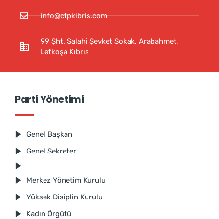
info@ctpkibris.com
99 Şht. Salahi Şevket Sokak, Arabahmet,
Lefkoşa Kıbrıs
Parti Yönetimi
Genel Başkan
Genel Sekreter
Merkez Yönetim Kurulu
Yüksek Disiplin Kurulu
Kadın Örgütü