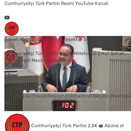
Cumhuriyetçi Türk Partisi Resmi YouTube Kanalı
Şahali: Meclis çalışanlarına teşekkür borcumuz vardır
Cumhuriyetçi Türk Partisi (CTP) Milletvekili Erkut Şahali,
Cumhuriyet Meclisi Genel
...
1
0
YouTube Videosu
VVVUNXE4U3VwVG1MSXphZGM5a3hraTBRLjRjc29yeTNXe
Cumhuriyetçi Türk Partisi
2.5K
Abone ol