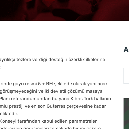
A
ılıkçı tezlere verdiği desteğin özerklik ilkelerine
:
erinde gayrı resmi 5 + BM şeklinde olarak yapılacak
 görüşmeyeceğini ve iki devletli çözümü masaya
 Planı referandumundan bu yana Kıbrıs Türk halkının
lumlu prestiji ve en son Guterres çerçevesine kadar
liktedir.
 Konseyi tarafından kabul edilen parametreler
ederasyon görüşmeleri temelinde bir müzakere