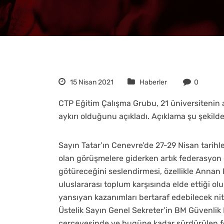
15 Nisan 2021
Haberler
0
CTP Eğitim Çalışma Grubu, 21 üniversitenin ayr
aykırı olduğunu açıkladı. Açıklama şu şekilde
Sayın Tatar’ın Cenevre’de 27-29 Nisan tarihl
olan görüşmelere giderken artık federasyon
götüreceğini seslendirmesi, özellikle Annan
uluslararası toplum karşısında elde ettiği o
yansıyan kazanımları bertaraf edebilecek nite
Üstelik Sayın Genel Sekreter’in BM Güvenlik
çerçevesinde ve bugüne kadar sürdürülen f