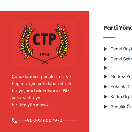
Parti Yön
Genel Baş
Genel Sek
Merkez Yö
Çocuklarımız, gençlerimiz ve
hepimiz için çok daha kaliteli
Yüksek Dis
bir yaşamı hak ediyoruz. Biz
Kadın Örg
varız ve bu yol
birlikte yürünecek.
Gençlik Ö
+90 392 600 1970