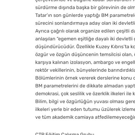
sürdürme dışında başka bir görevinin de ol
Tatar’ın son günlerde yaptığı BM parametrel
sürecini sonlandırmaya aday olan iki devletl
Ayrıca çağrılı olarak organize edilen çeşitli
anlaşılan “egemen eşitliğe dayalı iki devletl
düşündürücüdür. Özellikle Kuzey Kıbrıs’ta kon
özgür ve özgün düşüncenin temsilcisi olan, ü
karşıya kalınan izolasyon, ambargo ve engel
rektör vekillerinin, bünyelerinde barındırdıkla
Bölümlerinin örnek vererek derslerine konu ol
BM parametrelerini de dikkate almadan yaptıkl
demokrasi, çok seslilik ve özerklik ilkeleri i
Bilim, bilgi ve özgürlüğün yuvası olması ger
ilkeleri yerle bir eden tutumu üzülerek izl
ve tüm akademik camiaya atfedilemeyeceği
CTP Eğitim Çalışma Grubu