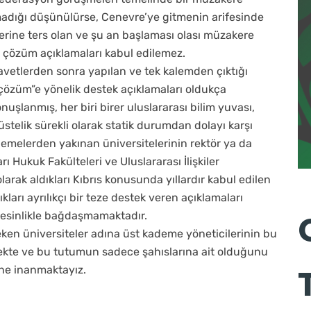
madığı düşünülürse, Cenevre’ye gitmenin arifesinde
erine ters olan ve şu an başlaması olası müzakere
i çözüm açıklamaları kabul edilemez.
 davetlerden sonra yapılan ve tek kalemden çıktığı
i çözüm”e yönelik destek açıklamaları oldukça
uşlanmış, her biri birer uluslararası bilim yuvası,
stelik sürekli olarak statik durumdan dolayı karşı
lemelerden yakınan üniversitelerinin rektör ya da
rı Hukuk Fakülteleri ve Uluslararası İlişkiler
arak aldıkları Kıbrıs konusunda yıllardır kabul edilen
arı ayrılıkçı bir teze destek veren açıklamaları
le kesinlikle bağdaşmamaktadır.
eken üniversiteler adına üst kademe yöneticilerinin bu
emekte ve bu tutumun sadece şahıslarına ait olduğunu
ne inanmaktayız.