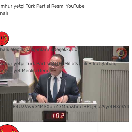
mhuriyetçi Türk Partisi Resmi YouTube
nalı
hali: Meclis çalışanlarına teşekkür borcumuz vardır
mhuriyetçi Türk Partisi (CTP) Milletvekili Erkut Şahali,
mhuriyet Meclisi Genel
...
0
uTube Videosu
VVUNXE4U3VwVG1MSXphZGM5a3hraTBRLjRjc29yeTNXekY4