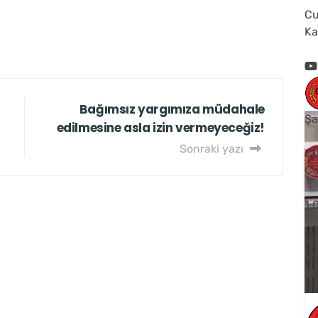
Cu
Ka
Bağımsız yargımıza müdahale
Şa
edilmesine asla izin vermeyeceğiz!
Sonraki yazı
Cu
Cu
1
Yo
V