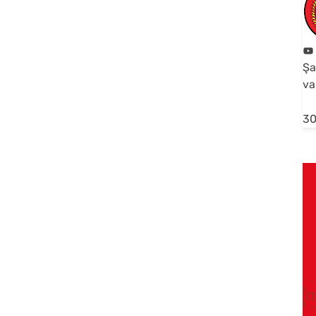
Şa
va
30