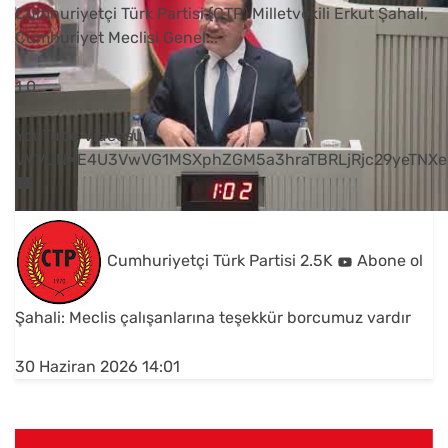
Cumhuriyetçi Türk Partisi (CTP) Milletvekili Erkut Şahali,
Cumhuriyet Meclisi Genel
...
1
0
YouTube Videosu
VVVUNXE4U3VwVG1MSXphZGM5a3hraTBRLjRjc29yeTNXe
Cumhuriyetçi Türk Partisi
2.5K
Abone ol
Şahali: Meclis çalışanlarına teşekkür borcumuz vardır
30 Haziran 2026 14:01