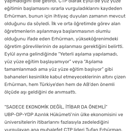
yapmadığını dile getirdi. CTP olarak Eylül’de yüz yüze
eğitimin başlamasını ısrarla vurguladıklarını kaydeden
Erhürman, bunun için ihtiyaç duyulan zamanın mevcut
olduğunu da söyledi. İlk ve orta öğretimde görev alan
öğretmenlerin aşılanmaya başlanmasının olumlu
olduğunu ifade eden Erhürman, yükseköğrenimdeki
öğretim görevlilerinin de aşılanması gerektiğini belirtti.
Eylül ayına gelindiğinde “Yeterli aşılama yapılamadı,
yüz yüze eğitim başlayamıyor” veya “Aşılama
tamamlanmadı ama yüz yüze eğitim başlıyor” gibi
bahaneleri kesinlikle kabul etmeyeceklerinin altını çizen
Erhürman, hem Türkiye’den hem de AB’den önemli
ölçüde aşı geldiğini de anımsattı.
“SADECE EKONOMİK DEĞİL, İTİBAR DA ÖNEMLİ”
UBP-DP-YDP Azınlık Hükümeti’nin ülke ekonomisini ve
üniversitelerin itibarlarını fazlasıyla zedelediğini
vurgulayan ana muhalefet CTP lideri Tufan Erhürman,