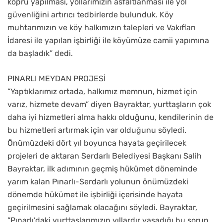
köprü yapılması, yollarımızın asfaltlanması ile yol
güvenliğini artırıcı tedbirlerde bulunduk. Köy
muhtarımızın ve köy halkımızın talepleri ve Vakıfları
İdaresi ile yapılan işbirliği ile köyümüze camii yapımına
da başladık” dedi.
PINARLI MEYDAN PROJESİ
“Yaptıklarımız ortada, halkımız memnun, hizmet için
varız, hizmete devam” diyen Bayraktar, yurttaşların çok
daha iyi hizmetleri alma hakkı olduğunu, kendilerinin de
bu hizmetleri artırmak için var olduğunu söyledi.
Önümüzdeki dört yıl boyunca hayata geçirilecek
projeleri de aktaran Serdarlı Belediyesi Başkanı Salih
Bayraktar, ilk adımının geçmiş hükümet döneminde
yarım kalan Pınarlı-Serdarlı yolunun önümüzdeki
dönemde hükümet ile işbirliği içerisinde hayata
geçirilmesini sağlamak olacağını söyledi. Bayraktar,
“Pınarlı’daki yurttaşlarımızın yıllardır yaşadığı bu sorun