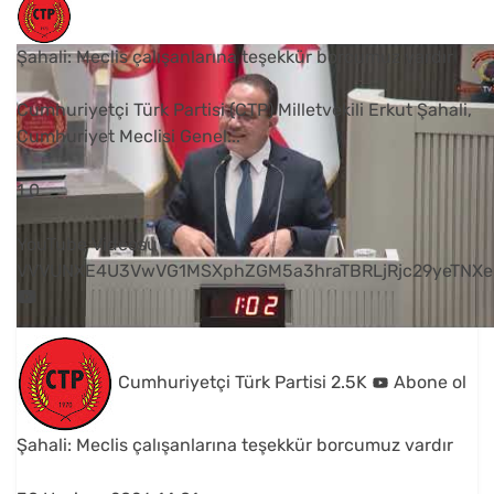
Şahali: Meclis çalışanlarına teşekkür borcumuz vardır
Cumhuriyetçi Türk Partisi (CTP) Milletvekili Erkut Şahali,
Cumhuriyet Meclisi Genel
...
1
0
YouTube Videosu
VVVUNXE4U3VwVG1MSXphZGM5a3hraTBRLjRjc29yeTNXe
Cumhuriyetçi Türk Partisi
2.5K
Abone ol
Şahali: Meclis çalışanlarına teşekkür borcumuz vardır