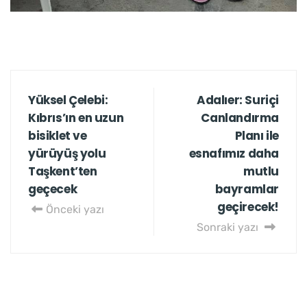
Yüksel Çelebi:
Adalıer: Suriçi
Kıbrıs’ın en uzun
Canlandırma
bisiklet ve
Planı ile
yürüyüş yolu
esnafımız daha
Taşkent’ten
mutlu
geçecek
bayramlar
geçirecek!
Önceki yazı
Sonraki yazı