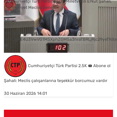
Cumhuriyetçi Türk Partisi (CTP) Milletvekili Erkut Şahali,
Cumhuriyet Meclisi Genel
...
1
0
YouTube Videosu
VVVUNXE4U3VwVG1MSXphZGM5a3hraTBRLjRjc29yeTNXe
Cumhuriyetçi Türk Partisi
2.5K
Abone ol
Şahali: Meclis çalışanlarına teşekkür borcumuz vardır
30 Haziran 2026 14:01