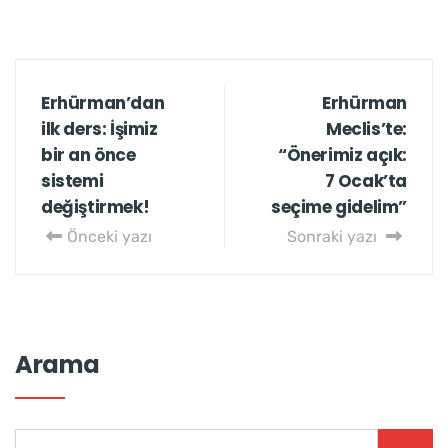
Erhürman’dan
Erhürman
ilk ders: İşimiz
Meclis’te:
bir an önce
“Önerimiz açık:
sistemi
7 Ocak’ta
değiştirmek!
seçime gidelim”
Önceki yazı
Sonraki yazı
Arama