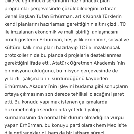
Ülke ve eğitimdeki sorunların hazırlanacak plan
programlar çerçevesinde çözülebileceğini aktaran
Genel Başkan Tufan Erhürman, artık Kıbrıslı Türklerin
kendi planlarını hazırlaması gerektiğinin altını çizdi. TC
ile imzalanan ekonomik ve mali işbirliği anlaşmasını
örnek gösteren Erhürman, beş yıllık ekonomik, sosyal ve
kültürel kalkınma planı hazırlayıp TC ile imzalanacak
protokollerin de bu plandaki projelerle desteklenmesi
gerektiğini ifade etti. Atatürk Öğretmen Akademisi’nin
bir misyonu olduğunu, bu misyon çerçevesinde de
yıllardır çalışmalarını sürdürdüğünü kaydeden
Erhürman, Akademi’nin işlevini budama gibi sonuçların
ortaya çıkmasının son derece tehlikeli olacağını işaret
etti. Bu konuda yapılmak istenen çalışmalarda
hükümetin ilgili sendikalarla yeterli diyalog
kurmamasının da normal bir durum olmadığına vurgu
yapan Erhürman, bu konuyu parti olarak hem Meclis’te
dile getireceklerini, hem de bir istişare süreci