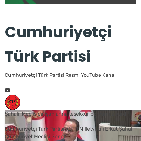
Cumhuriyetçi
Türk Partisi
Cumhuriyetçi Türk Partisi Resmi YouTube Kanalı
Şahali: Meclis çalışanlarına teşekkür borcumuz vardır
Cumhuriyetçi Türk Partisi (CTP) Milletvekili Erkut Şahali,
Cumhuriyet Meclisi Genel
...