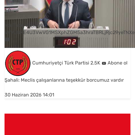
1
0
YouTube Videosu
VVVUNXE4U3VwVG1MSXphZGM5a3hraTBRLjRjc29yeTNXe
Cumhuriyetçi Türk Partisi
2.5K
Abone ol
Şahali: Meclis çalışanlarına teşekkür borcumuz vardır
30 Haziran 2026 14:01