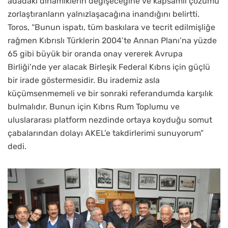
adadaki dinamiklerin değişeceğine ve kapsamlı çözümü
zorlaştıranların yalnızlaşacağına inandığını belirtti.
Toros, “Bunun ispatı, tüm baskılara ve tecrit edilmişliğe
rağmen Kıbrıslı Türklerin 2004’te Annan Planı’na yüzde
65 gibi büyük bir oranda onay vererek Avrupa
Birliği’nde yer alacak Birleşik Federal Kıbrıs için güçlü
bir irade göstermesidir. Bu irademiz asla
küçümsenmemeli ve bir sonraki referandumda karşılık
bulmalıdır. Bunun için Kıbrıs Rum Toplumu ve
uluslararası platform nezdinde ortaya koyduğu somut
çabalarından dolayı AKEL’e takdirlerimi sunuyorum”
dedi.