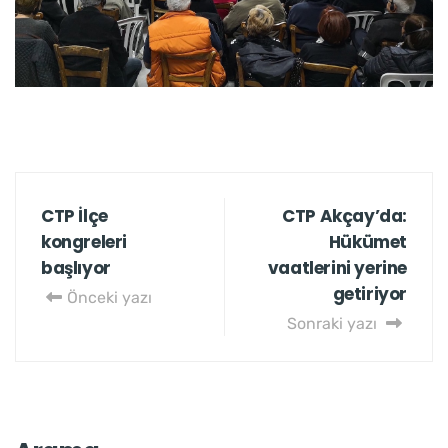
CTP İlçe
CTP Akçay’da:
kongreleri
Hükümet
başlıyor
vaatlerini yerine
getiriyor
Önceki yazı
Sonraki yazı