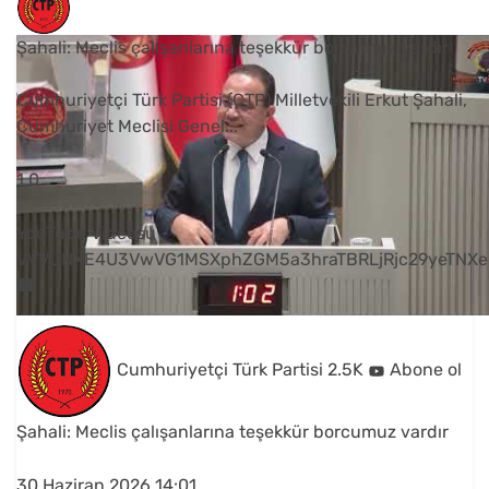
Şahali: Meclis çalışanlarına teşekkür borcumuz vardır
Cumhuriyetçi Türk Partisi (CTP) Milletvekili Erkut Şahali,
Cumhuriyet Meclisi Genel
...
1
0
YouTube Videosu
VVVUNXE4U3VwVG1MSXphZGM5a3hraTBRLjRjc29yeTNXe
Cumhuriyetçi Türk Partisi
2.5K
Abone ol
Şahali: Meclis çalışanlarına teşekkür borcumuz vardır
30 Haziran 2026 14:01