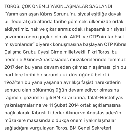
TOROS: ÇOK ÖNEMLİ YAKINLAŞMALAR SAĞLANDI
“Yarım asrı aşan Kıbrıs Sorunu’nu siyasi eşitliğe dayalı
bir federal çatı altında tarihe gömmek, ülkemizde ortak
aidiyetimiz, hak ve çıkarlarımız odaklı kapsamlı bir siyasi
çözümün öncü güçleri olmak, AKEL ve CTP’nin tarihsel
misyonlarıdır” diyerek konuşmasına başlayan CTP Kıbrıs
Çalışma Grubu üyesi Girne milletvekili Fikri Toros, bu
nedenle Akıncı-Anastasiades müzakerelerinde Temmuz
2017’den bu yana devam eden çıkmazın aşılması için bu
partilere tarihi bir sorumluluk düştüğünü belirtti.
1963’ten bu yana yaşanan ayrılıkçı faşist hareketlerin
sonucu olan bölünmüşlüğün devam ediyor olmasına
rağmen, çözümle ilgili BM kararlarına, Talat-Hristofiyas
yakınlaşmalarına ve 11 Şubat 2014 ortak açıklamasına
bağlı olarak, Kıbrıslı Liderler Akıncı ve Anastasiades’in
müzakere masasında oldukça önemli yakınlaşmalar
sağladığını vurgulayan Toros, BM Genel Sekreteri