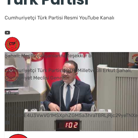
Cumhuriyetçi Türk Partisi Resmi YouTube Kanalı
Şahali: Meclis çalışanlarına teşekkür borcumuz vardır
Cumhuriyetçi Türk Partisi (CTP) Milletvekili Erkut Şahali,
Cumhuriyet Meclisi Genel
...
1
0
YouTube Videosu
VVVUNXE4U3VwVG1MSXphZGM5a3hraTBRLjRjc29yeTNXe