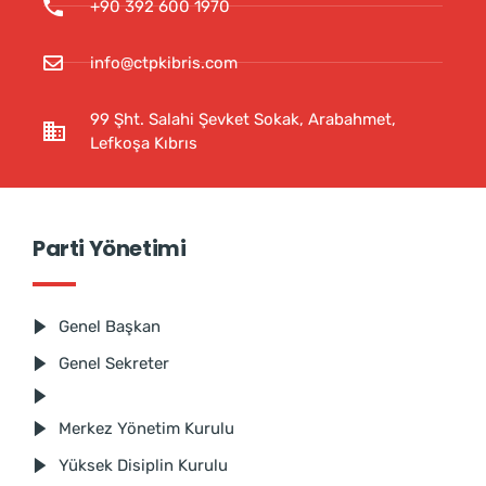
+90 392 600 1970
info@ctpkibris.com
99 Şht. Salahi Şevket Sokak, Arabahmet,
Lefkoşa Kıbrıs
Parti Yönetimi
Genel Başkan
Genel Sekreter
Merkez Yönetim Kurulu
Yüksek Disiplin Kurulu