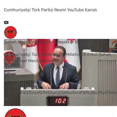
Cumhuriyetçi Türk Partisi Resmi YouTube Kanalı
Şahali: Meclis çalışanlarına teşekkür borcumuz vardır
Cumhuriyetçi Türk Partisi (CTP) Milletvekili Erkut Şahali,
Cumhuriyet Meclisi Genel
...
1
0
YouTube Videosu
VVVUNXE4U3VwVG1MSXphZGM5a3hraTBRLjRjc29yeTNXe