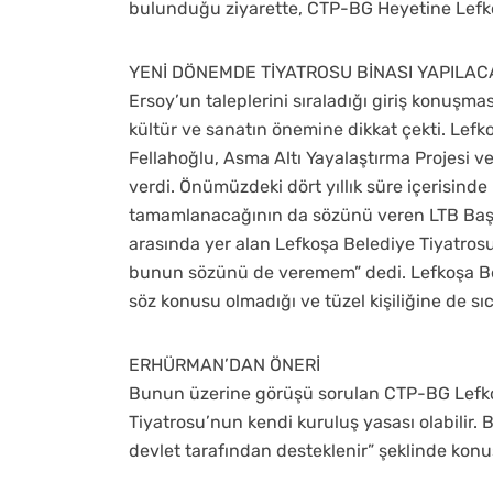
bulunduğu ziyarette, CTP-BG Heyetine Lefkoş
YENİ DÖNEMDE TİYATROSU BİNASI YAPILAC
Ersoy’un taleplerini sıraladığı giriş konuşma
kültür ve sanatın önemine dikkat çekti. Lefko
Fellahoğlu, Asma Altı Yayalaştırma Projesi ve A
verdi. Önümüzdeki dört yıllık süre içerisinde
tamamlanacağının da sözünü veren LTB Başka
arasında yer alan Lefkoşa Belediye Tiyatros
bunun sözünü de veremem” dedi. Lefkoşa Bel
söz konusu olmadığı ve tüzel kişiliğine de sı
ERHÜRMAN’DAN ÖNERİ
Bunun üzerine görüşü sorulan CTP-BG Lefkoş
Tiyatrosu’nun kendi kuruluş yasası olabilir. 
devlet tarafından desteklenir” şeklinde konu