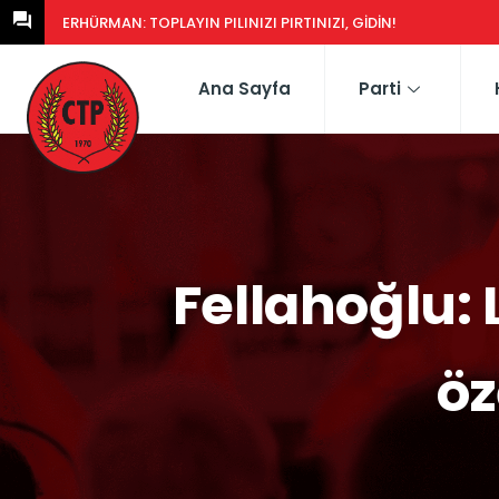
ERHÜRMAN: GÜNEY’DEKI YASA EŞDEĞERCIDEN MÜTEAHHIDE HERK
Ana Sayfa
Parti
Fellahoğlu:
öz