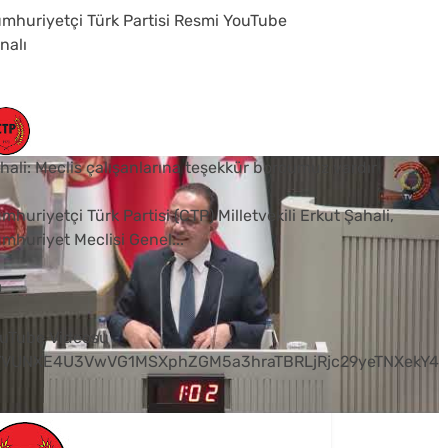
mhuriyetçi Türk Partisi Resmi YouTube
nalı
hali: Meclis çalışanlarına teşekkür borcumuz vardır
mhuriyetçi Türk Partisi (CTP) Milletvekili Erkut Şahali,
mhuriyet Meclisi Genel
...
0
uTube Videosu
VVUNXE4U3VwVG1MSXphZGM5a3hraTBRLjRjc29yeTNXekY4