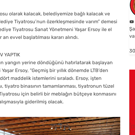
osu olarak kalacak, belediyemize bağlı kalacak ve
lediye Tiyatrosu’nun özerkleşmesinde varım” demesi
Şa
lediye Tiyatrosu Sanat Yönetmeni Yaşar Ersoy ile el
va
r an evvel başlatılması kararı alındı.
30
V YAPTIK
n yangın yerine döndüğünü hatırlatarak başlayan
Yaşar Ersoy, “Geçmiş bir yıllık dönemde LTB’den
ört maddelik istemlerini sıraladı. Ersoy, işten
ı, tiyatro binasının tamamlanması, tiyatronun tüzel
Tiyatrosu için belirli bir meblağın bütçeye konmasını
alışmasıyla giderilmiş olacak.