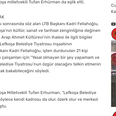
a milletvekili Tufan Erhürman da eşlik etti.
Cu
Ka
AK
sı sonrasında söz alan LTB Başkanı Kadri Fellahoğlu,
şa’nın kültür, sanat ve tarihsel zenginliğine değinen
rap Ahmet Kültürevi’nin ihalesi ile ilgili bilgiler
Şa
 Lefkoşa Belediye Tiyatrosu inşaatının
nı Kadri Fellahoğlu, işten durdurulan 21 kişi
Cu
u çalışanları için “Yasal olmayan bir şey yapamam ve
Cu
ediye Tiyatrosu’nun özgür olacağını telkin etmenin
cak bakabileceğini söyledi.
1
Yo
a Milletvekili Tufan Erhurman, “Lefkoşa Belediye
V
Böylece kendi kadrosu da olur, özerk olur ve merkezi
ştu.