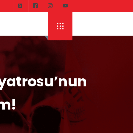
DI
ERHÜRMAN: TOPLAYIN PILINIZI PIRTINIZI, 
iyatrosu’nun
ım!