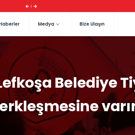
ESI ...
CTP HEYETI, TRAFIK EĞITIM PARKI’NI YERINDE INCELE
Haberler
Medya
Bize Ulaşın
 Lefkoşa Belediye T
erkleşmesine var