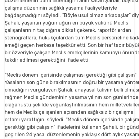
düzenlemenin daha eklendiğini anımsatan Şahali, böylesi 
çalışma düzeninin sağlıklı yasama faaliyetleriyle
bağdaşmadığını söyledi. “Böyle usul olmaz arkadaşlar” di
Şahali, yaşanan yoğunluğun en büyük yükünü Meclis
çalışanlarının taşıdığına dikkat çekerek, raportörlerden
stenograflara, hukukçulardan tüm Meclis personeline kad
emeği geçen herkese teşekkür etti. Son bir haftadır büyü
bir özveriyle çalışan Meclis emekçilerinin kamuoyu önünd
takdir edilmesi gerektiğini ifade etti.
“Meclis dönem içerisinde çalışması gerektiği gibi çalışsın”
Yasaların son güne bırakılmasının doğru bir yasama yönte
olmadığını vurgulayan Şahali, anayasal takvim belli olmas
rağmen Meclis gündeminin yasama yılının son günlerinde
olağanüstü şekilde yoğunlaştırılmasının hem milletvekiller
hem de Meclis çalışanları açısından sağlıksız bir çalışma
ortamı yarattığını söyledi. “Meclis dönem içerisinde çalışm
gerektiği gibi çalışsın” ifadelerini kullanan Şahali, bir gün
geçirilen 24 yasal düzenlemenin yaklaşık dört aylık yasa