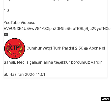
1
0
YouTube Videosu
VVVUNXE4U3VwVG1MSXphZGM5a3hraTBRLjRjc29yeTNXe
Cumhuriyetçi Türk Partisi
2.5K
Abone ol
Şahali: Meclis çalışanlarına teşekkür borcumuz vardır
30 Haziran 2026 14:01
3:01