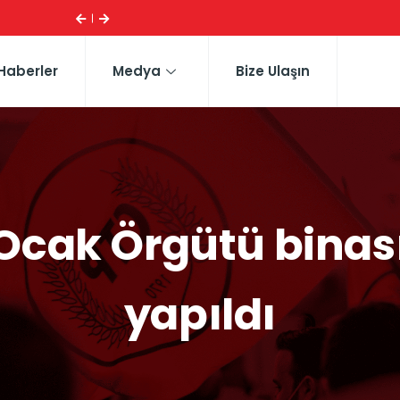
ERHÜRMAN: GÜNEY’DEKI YASA EŞDEĞERCIDEN MÜTEAH
Haberler
Medya
Bize Ulaşın
Ocak Örgütü binasın
yapıldı