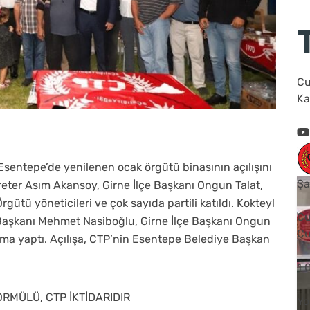
Cu
Ka
 Esentepe’de yenilenen ocak örgütü binasının açılışını
Şa
reter Asım Akansoy, Girne İlçe Başkanı Ongun Talat,
rgütü yöneticileri ve çok sayıda partili katıldı. Kokteyl
Cu
Başkanı Mehmet Nasiboğlu, Girne İlçe Başkanı Ongun
Cu
ma yaptı. Açılışa, CTP’nin Esentepe Belediye Başkan
1
RMÜLÜ, CTP İKTİDARIDIR
Yo