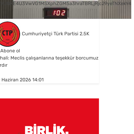
VVUNXE4U3VwVG1MSXphZGM5a3hraTBRLjRjc29yeTNXekY4
Cumhuriyetçi Türk Partisi
2.5K
Abone ol
hali: Meclis çalışanlarına teşekkür borcumuz
rdır
 Haziran 2026 14:01