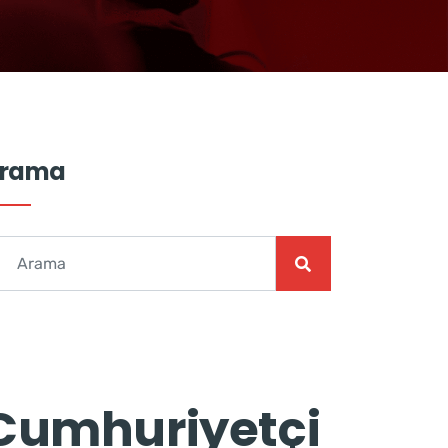
rama
Cumhuriyetçi