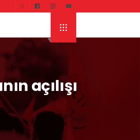
HIDE HERKESI ...
CTP HEYETI, TRAFIK EĞITIM PARKI’NI YERI
ın açılışı