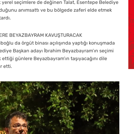
ek yerel seçimlere de değinen Talat, Esentepe Belediye
duğunu anımsattı ve bu bölgede zaferi elde etmek
tardı.
NLERE BEYAZBAYRAM KAVUŞTURACAK
oğlu da örgüt binası açılışında yaptığı konuşmada
elediye Başkan adayı İbrahim Beyazbayram’ın seçimi
k ettiği günlere Beyazbayram’ın taşıyacağını dile
 etti.