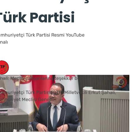
Türk Partisi
mhuriyetçi Türk Partisi Resmi YouTube
nalı
hali: Meclis çalışanlarına teşekkür borcumuz vardır
mhuriyetçi Türk Partisi (CTP) Milletvekili Erkut Şahali,
mhuriyet Meclisi Genel
...
0
uTube Videosu