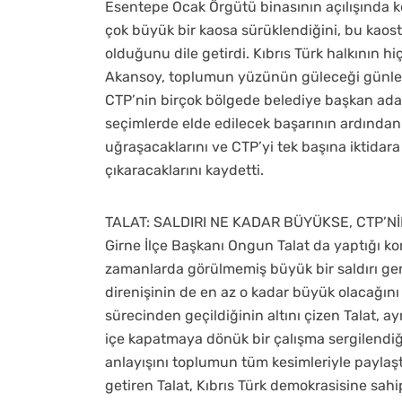
Esentepe Ocak Örgütü binasının açılışında 
çok büyük bir kaosa sürüklendiğini, bu kaos
olduğunu dile getirdi. Kıbrıs Türk halkının 
Akansoy, toplumun yüzünün güleceği günlere u
CTP’nin birçok bölgede belediye başkan aday
seçimlerde elde edilecek başarının ardından
uğraşacaklarını ve CTP’yi tek başına iktidar
çıkaracaklarını kaydetti.
TALAT: SALDIRI NE KADAR BÜYÜKSE, CTP’N
Girne İlçe Başkanı Ongun Talat da yaptığı k
zamanlarda görülmemiş büyük bir saldırı ger
direnişinin de en az o kadar büyük olacağın
sürecinden geçildiğinin altını çizen Talat, ay
içe kapatmaya dönük bir çalışma sergilendiğini
anlayışını toplumun tüm kesimleriyle paylaş
getiren Talat, Kıbrıs Türk demokrasisine sahi