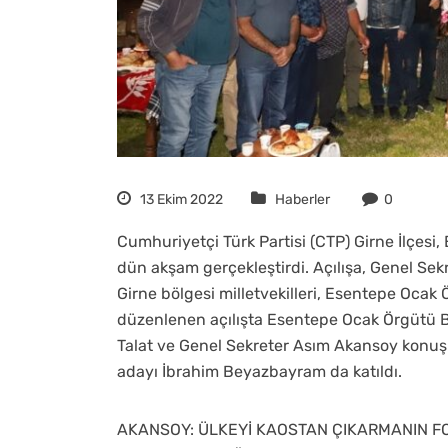
13 Ekim 2022
Haberler
0
Cumhuriyetçi Türk Partisi (CTP) Girne İlçesi,
dün akşam gerçekleştirdi. Açılışa, Genel Sek
Girne bölgesi milletvekilleri, Esentepe Ocak Ö
düzenlenen açılışta Esentepe Ocak Örgütü 
Talat ve Genel Sekreter Asım Akansoy konuş
adayı İbrahim Beyazbayram da katıldı.
AKANSOY: ÜLKEYİ KAOSTAN ÇIKARMANIN FO