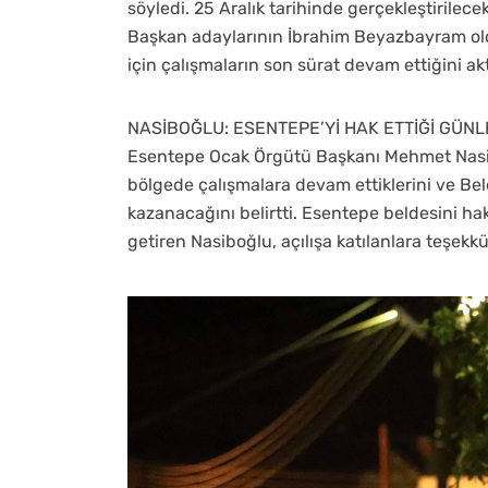
söyledi. 25 Aralık tarihinde gerçekleştirilec
Başkan adaylarının İbrahim Beyazbayram ol
için çalışmaların son sürat devam ettiğini ak
NASİBOĞLU: ESENTEPE’Yİ HAK ETTİĞİ GÜ
Esentepe Ocak Örgütü Başkanı Mehmet Nasib
bölgede çalışmalara devam ettiklerini ve B
kazanacağını belirtti. Esentepe beldesini ha
getiren Nasiboğlu, açılışa katılanlara teşekkür