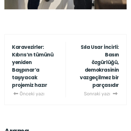
Karavezirler:
Sıla Usar İncirli:
Kıbrıs’ın tümünü
Basın
yeniden
özgürlüğü,
Başpınar’a
demokrasinin
taşıyacak
vazgeçilmez bir
projemiz hazır
parçasıdır
Önceki yazı
Sonraki yazı