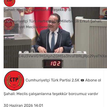
Şahali: Meclis çalışanlarına teşekkür borcumuz vardır
Cumhuriyetçi Türk Partisi (CTP) Milletvekili Erkut Şahali,
Cumhuriyet Meclisi Genel
...
1
0
YouTube Videosu
VVVUNXE4U3VwVG1MSXphZGM5a3hraTBRLjRjc29yeTNXe
Cumhuriyetçi Türk Partisi
2.5K
Abone ol
Şahali: Meclis çalışanlarına teşekkür borcumuz vardır
30 Haziran 2026 14:01