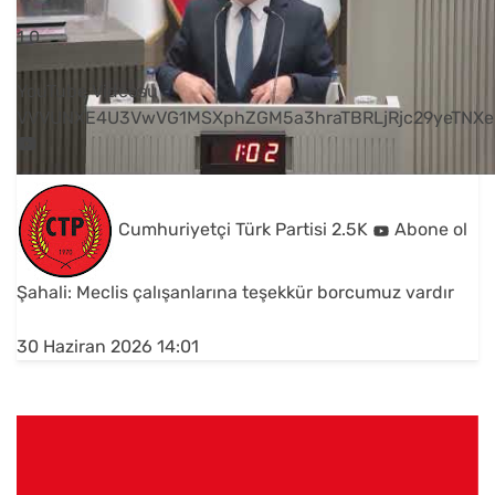
1
0
YouTube Videosu
VVVUNXE4U3VwVG1MSXphZGM5a3hraTBRLjRjc29yeTNXe
Cumhuriyetçi Türk Partisi
2.5K
Abone ol
Şahali: Meclis çalışanlarına teşekkür borcumuz vardır
30 Haziran 2026 14:01