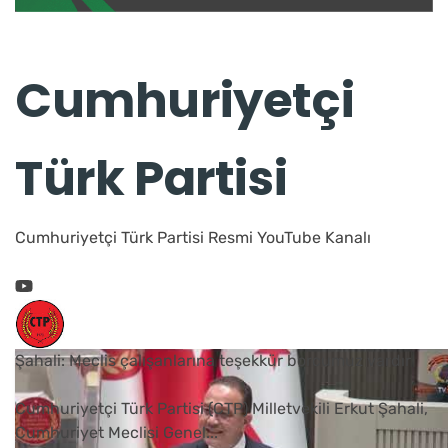
Cumhuriyetçi
Türk Partisi
Cumhuriyetçi Türk Partisi Resmi YouTube Kanalı
Şahali: Meclis çalışanlarına teşekkür borcumuz vardır
Cumhuriyetçi Türk Partisi (CTP) Milletvekili Erkut Şahali,
Cumhuriyet Meclisi Genel
...