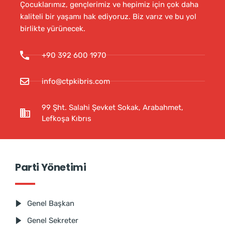
Çocuklarımız, gençlerimiz ve hepimiz için çok daha
kaliteli bir yaşamı hak ediyoruz. Biz varız ve bu yol
birlikte yürünecek.
+90 392 600 1970
info@ctpkibris.com
99 Şht. Salahi Şevket Sokak, Arabahmet,
Lefkoşa Kıbrıs
Parti Yönetimi
Genel Başkan
Genel Sekreter