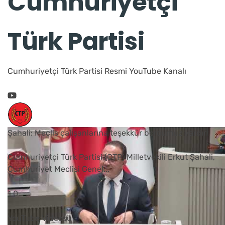
Cumhuriyetçi
Türk Partisi
Cumhuriyetçi Türk Partisi Resmi YouTube Kanalı
Şahali: Meclis çalışanlarına teşekkür borcumuz vardır
Cumhuriyetçi Türk Partisi (CTP) Milletvekili Erkut Şahali,
Cumhuriyet Meclisi Genel
...
1
0
YouTube Videosu