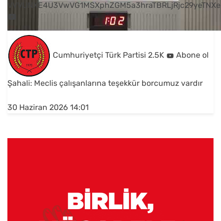
VVVUNXE4U3VwVG1MSXphZGM5a3hraTBRLjRjc29yeTNXe
Cumhuriyetçi Türk Partisi
2.5K
Abone ol
Şahali: Meclis çalışanlarına teşekkür borcumuz vardır
30 Haziran 2026 14:01