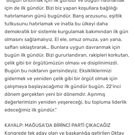
“Bugün unutmak için ilk gündür ve bugün hatırlamak
için de ilk gündür. Bizi biz yapan koşullara bağlılığı
hatırlamanın günü bugündür. Barış arzusunu, eşitlik
tutkusunu hatırlamak ve inatla bu ülkeyi daha
demokratik bir sistemle kurgulamak bakımından ilk gün
olmasını sağlamalıyız. El ele, omuz omuza, yan yana,
safları sıklaştırarak… Bunlara uygun davranmak için
bugün ilk gündür. Bizi gururlandıran, rakipleri korkutan,
çelik gibi bir örgütümüzün olması ve disiplinimizdi.
Bugün bu noktanın gerisindeyiz. Eksikliklerimizi
gidermek ve yeniden çelik gibi bir örgüt olmak için
çalışmaya başlayacağımız ilk gündür bugün. 22’inci
dönem gerçekten yeni bir dönemdir. Aşınmış
değerlerimizin yeniden yeşereceği, bu topluma liderlik
edeceğimiz ilk gündür.”
KAYALP: MAĞUSA’DA BİRİNCİ PARTİ ÇIKACAĞIZ
Kongrede tek aday olan ve başkanlığa getirilen Oktay