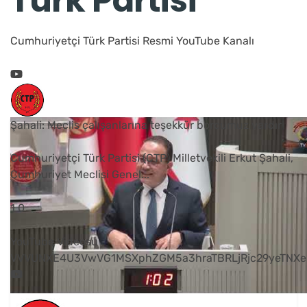
Türk Partisi
Cumhuriyetçi Türk Partisi Resmi YouTube Kanalı
Şahali: Meclis çalışanlarına teşekkür borcumuz vardır
Cumhuriyetçi Türk Partisi (CTP) Milletvekili Erkut Şahali,
Cumhuriyet Meclisi Genel
...
1
0
YouTube Videosu
VVVUNXE4U3VwVG1MSXphZGM5a3hraTBRLjRjc29yeTNXe