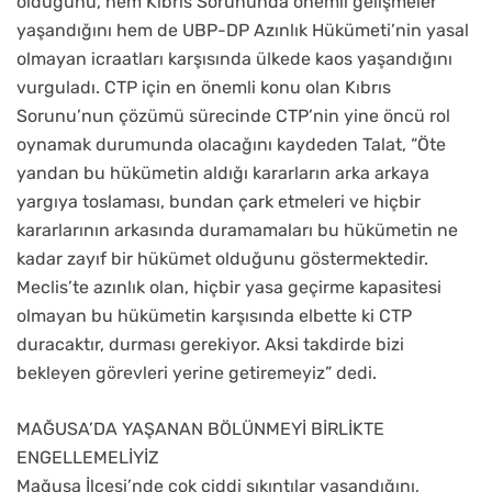
olduğunu, hem Kıbrıs Sorununda önemli gelişmeler
yaşandığını hem de UBP-DP Azınlık Hükümeti’nin yasal
olmayan icraatları karşısında ülkede kaos yaşandığını
vurguladı. CTP için en önemli konu olan Kıbrıs
Sorunu’nun çözümü sürecinde CTP’nin yine öncü rol
oynamak durumunda olacağını kaydeden Talat, “Öte
yandan bu hükümetin aldığı kararların arka arkaya
yargıya toslaması, bundan çark etmeleri ve hiçbir
kararlarının arkasında duramamaları bu hükümetin ne
kadar zayıf bir hükümet olduğunu göstermektedir.
Meclis’te azınlık olan, hiçbir yasa geçirme kapasitesi
olmayan bu hükümetin karşısında elbette ki CTP
duracaktır, durması gerekiyor. Aksi takdirde bizi
bekleyen görevleri yerine getiremeyiz” dedi.
MAĞUSA’DA YAŞANAN BÖLÜNMEYİ BİRLİKTE
ENGELLEMELİYİZ
Mağusa İlçesi’nde çok ciddi sıkıntılar yaşandığını,