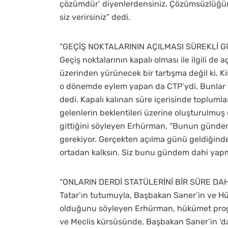
çözümdür’ diyenlerdensiniz. Çözümsüzlüğün
siz verirsiniz” dedi.
“GEÇİŞ NOKTALARININ AÇILMASI SÜREKLİ 
Geçiş noktalarının kapalı olması ile ilgili 
üzerinden yürünecek bir tartışma değil ki. Ki
o dönemde eylem yapan da CTP’ydi. Bunlar ya
dedi. Kapalı kalınan süre içerisinde topluml
gelenlerin beklentileri üzerine oluşturulmuş 
gittiğini söyleyen Erhürman, “Bunun gündem 
gerekiyor. Gerçekten açılma günü geldiğinde, ç
ortadan kalksın. Siz bunu gündem dahi yap
“ONLARIN DERDİ STATÜLERİNİ BİR SÜRE D
Tatar’ın tutumuyla, Başbakan Saner’in ve H
olduğunu söyleyen Erhürman, hükümet progr
ve Meclis kürsüsünde, Başbakan Saner’in ‘da