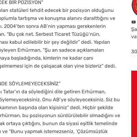
CEK BİR POZİSYON”
lan statüleri tehdit edecek bir pozisyon olduğunu
oplumla tartışma ve konuşma alanını daralttığını ve
ı. 2004’ten sonra AB’nin yapması gerekenlerin
Şa
an, “Bu çok net. Serbest Ticaret Tüzüğü’nün,
va
kabul edilebilir bir şey değildir” dedi. Yapılan
öyleyen Erhürman, “Şu an sadece açıklamaları
30
aya başladığında, kimlerin ne kadar canı
elmemesi için de çalışacak olan yine bizleriz” dedi.
’NDE SÖYLEMEYECEKSİNİZ”
Tatar’ın da söylediğini dile getiren Erhürman,
öylemeyeceksiniz. Onu AB’ye söyleyeceksiniz. Siz bu
mının başında olan kişisiniz” dedi. Hiçbir şekilde
rhürman, bu pozisyonun sürdürülebilir olmadığını ve
k ortaya çıktığını, bunun da siyasi eşitlik temelinde
ı ve “Bunu yapmak istemezseniz, ‘Çözümsüzlük