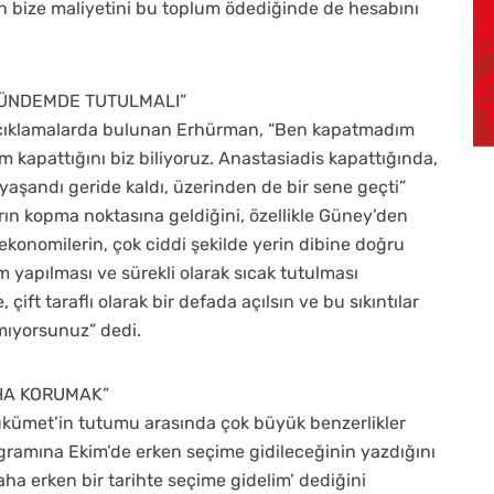
 bize maliyetini bu toplum ödediğinde de hesabını
GÜNDEMDE TUTULMALI”
de açıklamalarda bulunan Erhürman, “Ben kapatmadım
m kapattığını biz biliyoruz. Anastasiadis kapattığında,
şandı geride kaldı, üzerinden de bir sene geçti”
arın kopma noktasına geldiğini, özellikle Güney’den
ekonomilerin, çok ciddi şekilde yerin dibine doğru
yapılması ve sürekli olarak sıcak tutulması
ift taraflı olarak bir defada açılsın ve bu sıkıntılar
mıyorsunuz” dedi.
AHA KORUMAK”
ükümet’in tutumu arasında çok büyük benzerlikler
amına Ekim’de erken seçime gidileceğinin yazdığını
ha erken bir tarihte seçime gidelim’ dediğini