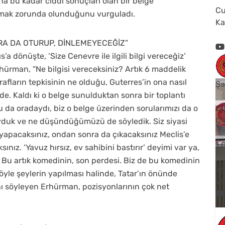
ına bu kadar ciddi sonuçları olan bir belge
Cu
ılmak zorunda olunduğunu vurguladı.
Ka
A DA OTURUP, DİNLEMEYECEĞİZ”
a dönüşte, ‘Size Cenevre ile ilgili bilgi vereceğiz’
ürman, “Ne bilgisi vereceksiniz? Artık 6 maddelik
rafların tepkisinin ne olduğu, Guterres’in ona nasıl
Şa
inde. Kaldı ki o belge sunulduktan sonra bir toplantı
 da oradaydı, biz o belge üzerinden sorularımızı da o
Cu
Cu
yduk ve ne düşündüğümüzü de söyledik. Siz siyasi
ı yapacaksınız, ondan sonra da çıkacaksınız Meclis’e
1
nız. ‘Yavuz hırsız, ev sahibini bastırır’ deyimi var ya,
r. Bu artık komedinin, son perdesi. Biz de bu komedinin
Yo
yle şeylerin yapılması halinde, Tatar’ın önünde
V
 söyleyen Erhürman, pozisyonlarının çok net