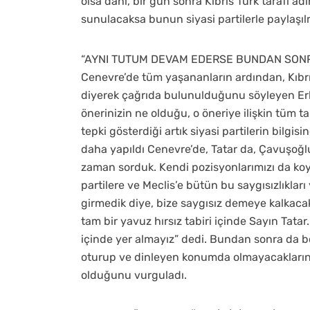
olsa dahi, bir gün sonra Kıbrıs Türk tarafı ad
sunulacaksa bunun siyasi partilerle paylaş
“AYNI TUTUM DEVAM EDERSE BUNDAN SONR
Cenevre’de tüm yaşananların ardından, Kıbrıs’
diyerek çağrıda bulunulduğunu söyleyen Erh
önerinizin ne olduğu, o öneriye ilişkin tüm ta
tepki gösterdiği artık siyasi partilerin bilgis
daha yapıldı Cenevre’de, Tatar da, Çavuşoğlu
zaman sorduk. Kendi pozisyonlarımızı da ko
partilere ve Meclis’e bütün bu saygısızlıklar
girmedik diye, bize saygısız demeye kalkacaksı
tam bir yavuz hırsız tabiri içinde Sayın Tata
içinde yer almayız” dedi. Bundan sonra da bö
oturup ve dinleyen konumda olmayacaklarını
olduğunu vurguladı.