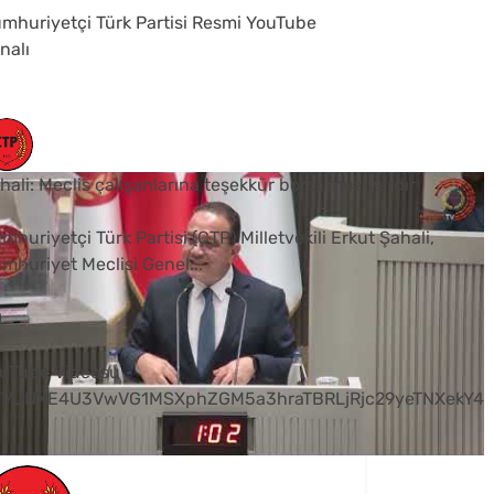
mhuriyetçi Türk Partisi Resmi YouTube
nalı
hali: Meclis çalışanlarına teşekkür borcumuz vardır
mhuriyetçi Türk Partisi (CTP) Milletvekili Erkut Şahali,
mhuriyet Meclisi Genel
...
0
uTube Videosu
VVUNXE4U3VwVG1MSXphZGM5a3hraTBRLjRjc29yeTNXekY4