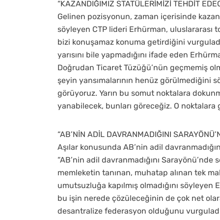
“KAZANDIĞIMIZ STATÜLERİMİZİ TEHDİT EDE
Gelinen pozisyonun, zaman içerisinde kazanı
söyleyen CTP lideri Erhürman, uluslararası t
bizi konuşamaz konuma getirdiğini vurgulad
yarısını bile yapmadığını ifade eden Erhürm
Doğrudan Ticaret Tüzüğü’nün geçmemiş olması 
şeyin yansımalarının henüz görülmediğini s
görüyoruz. Yarın bu somut noktalara dokunm
yanabilecek, bunları göreceğiz. O noktalara g
“AB’NİN ADİL DAVRANMADIĞINI SARAYÖNÜ
Aşılar konusunda AB’nin adil davranmadığını 
“AB’nin adil davranmadığını Sarayönü’nde s
memleketin tanınan, muhatap alınan tek maka
umutsuzluğa kapılmış olmadığını söyleyen E
bu işin nerede çözüleceğinin de çok net olara
desantralize federasyon olduğunu vurgulad