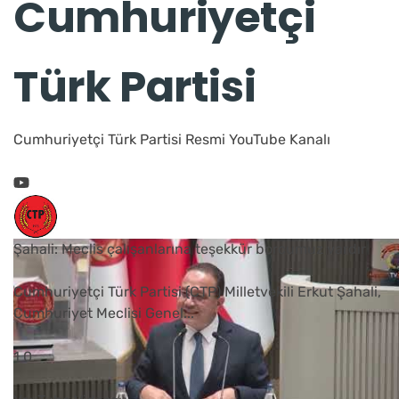
Cumhuriyetçi
Türk Partisi
Cumhuriyetçi Türk Partisi Resmi YouTube Kanalı
Şahali: Meclis çalışanlarına teşekkür borcumuz vardır
Cumhuriyetçi Türk Partisi (CTP) Milletvekili Erkut Şahali,
Cumhuriyet Meclisi Genel
...
1
0