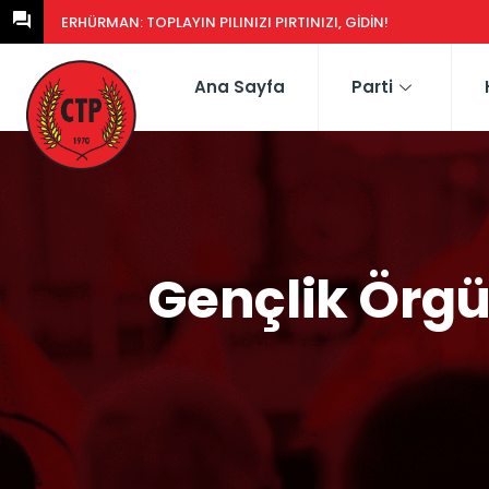
ERHÜRMAN: GÜNEY’DEKI YASA EŞDEĞERCIDEN MÜTEAHHIDE HERK
Ana Sayfa
Parti
Gençlik Örg