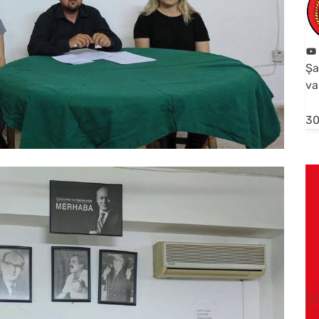
Şa
va
30