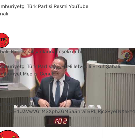
mhuriyetçi Türk Partisi Resmi YouTube
nalı
hali: Meclis çalışanlarına teşekkür borcumuz vardır
mhuriyetçi Türk Partisi (CTP) Milletvekili Erkut Şahali,
mhuriyet Meclisi Genel
...
0
uTube Videosu
VVUNXE4U3VwVG1MSXphZGM5a3hraTBRLjRjc29yeTNXekY4