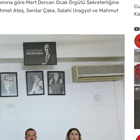
ılımına göre Mert Dercan Ocak Örgütü Sekreterliğine
Cu
 Mehmet Ateş, Serdar Çaka, Salahi Uragyol ve Mahmut
Ka
Şa
Cu
Cu
1
Yo
V