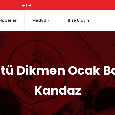
ESI ...
CTP HEYETI, TRAFIK EĞITIM PARKI’NI YERINDE INCELE
Haberler
Medya
Bize Ulaşın
ütü Dikmen Ocak B
Kandaz