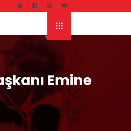
DI
ERHÜRMAN: TOPLAYIN PILINIZI PIRTINIZI, 
aşkanı Emine