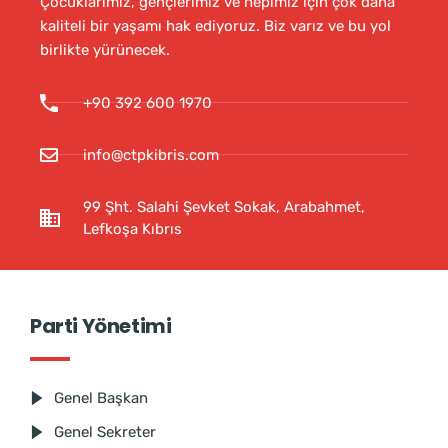
Çocuklarımız, gençlerimiz ve hepimiz için çok daha
kaliteli bir yaşamı hak ediyoruz. Biz varız ve bu yol
birlikte yürünecek.
+90 392 600 1970
info@ctpkibris.com
99 Şht. Salahi Şevket Sokak, Arabahmet,
Lefkoşa Kıbrıs
Parti Yönetimi
Genel Başkan
Genel Sekreter