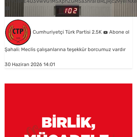
VVVUNXE4U3VwVG1MSXphZGM5a3hraTBRLjRjc29yeTNXe
Cumhuriyetçi Türk Partisi
2.5K
Abone ol
Şahali: Meclis çalışanlarına teşekkür borcumuz vardır
30 Haziran 2026 14:01