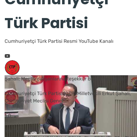
Türk Partisi
Cumhuriyetçi Türk Partisi Resmi YouTube Kanalı
Şahali: Meclis çalışanlarına teşekkür borcumuz vardır
Cumhuriyetçi Türk Partisi (CTP) Milletvekili Erkut Şahali,
Cumhuriyet Meclisi Genel
...
1
0
YouTube Videosu