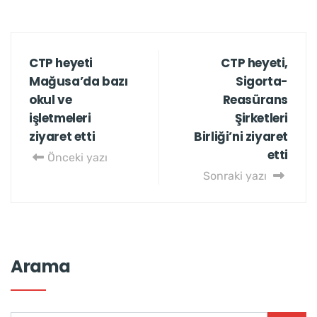
CTP heyeti
CTP heyeti,
Mağusa’da bazı
Sigorta-
okul ve
Reasürans
işletmeleri
Şirketleri
ziyaret etti
Birliği’ni ziyaret
etti
Önceki yazı
Sonraki yazı
Arama