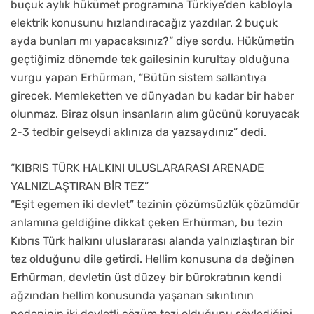
buçuk aylık hükümet programına Türkiye’den kabloyla
elektrik konusunu hızlandıracağız yazdılar. 2 buçuk
ayda bunları mı yapacaksınız?” diye sordu. Hükümetin
geçtiğimiz dönemde tek gailesinin kurultay olduğuna
vurgu yapan Erhürman, “Bütün sistem sallantıya
girecek. Memleketten ve dünyadan bu kadar bir haber
olunmaz. Biraz olsun insanların alım gücünü koruyacak
2-3 tedbir gelseydi aklınıza da yazsaydınız” dedi.
“KIBRIS TÜRK HALKINI ULUSLARARASI ARENADE
YALNIZLAŞTIRAN BİR TEZ”
“Eşit egemen iki devlet” tezinin çözümsüzlük çözümdür
anlamına geldiğine dikkat çeken Erhürman, bu tezin
Kıbrıs Türk halkını uluslararası alanda yalnızlaştıran bir
tez olduğunu dile getirdi. Hellim konusuna da değinen
Erhürman, devletin üst düzey bir bürokratının kendi
ağzından hellim konusunda yaşanan sıkıntının
nedeninin iki devletli çözüm tezi olduğunu söylediğini