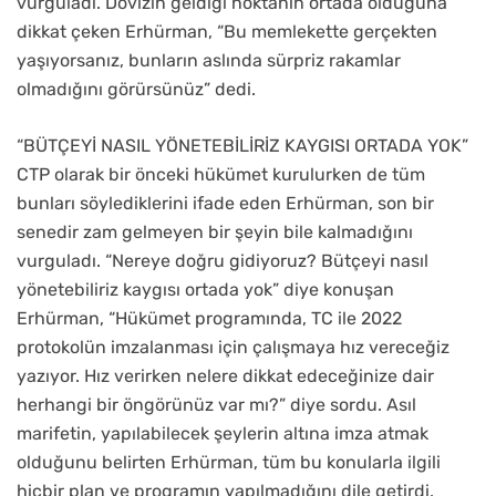
vurguladı. Dövizin geldiği noktanın ortada olduğuna
dikkat çeken Erhürman, “Bu memlekette gerçekten
yaşıyorsanız, bunların aslında sürpriz rakamlar
olmadığını görürsünüz” dedi.
“BÜTÇEYİ NASIL YÖNETEBİLİRİZ KAYGISI ORTADA YOK”
CTP olarak bir önceki hükümet kurulurken de tüm
bunları söylediklerini ifade eden Erhürman, son bir
senedir zam gelmeyen bir şeyin bile kalmadığını
vurguladı. “Nereye doğru gidiyoruz? Bütçeyi nasıl
yönetebiliriz kaygısı ortada yok” diye konuşan
Erhürman, “Hükümet programında, TC ile 2022
protokolün imzalanması için çalışmaya hız vereceğiz
yazıyor. Hız verirken nelere dikkat edeceğinize dair
herhangi bir öngörünüz var mı?” diye sordu. Asıl
marifetin, yapılabilecek şeylerin altına imza atmak
olduğunu belirten Erhürman, tüm bu konularla ilgili
hiçbir plan ve programın yapılmadığını dile getirdi.