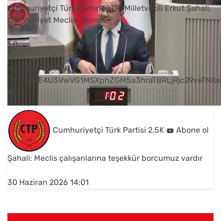
Cumhuriyetçi Türk Partisi (CTP) Milletvekili Erkut Şahali,
Cumhuriyet Meclisi Genel
...
1
0
YouTube Videosu
VVVUNXE4U3VwVG1MSXphZGM5a3hraTBRLjRjc29yeTNXe
Cumhuriyetçi Türk Partisi
2.5K
Abone ol
Şahali: Meclis çalışanlarına teşekkür borcumuz vardır
30 Haziran 2026 14:01