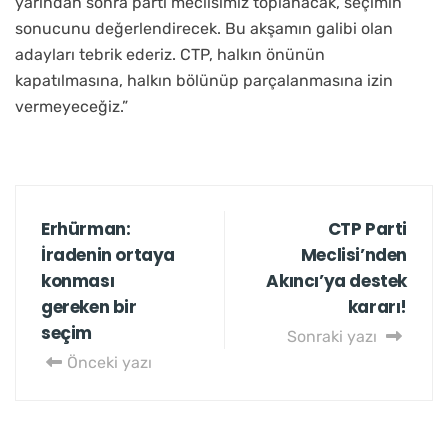
yarından sonra parti meclisimiz toplanacak, seçimin
sonucunu değerlendirecek. Bu akşamın galibi olan
adayları tebrik ederiz. CTP, halkın önünün
kapatılmasına, halkın bölünüp parçalanmasına izin
vermeyeceğiz.”
Erhürman:
CTP Parti
İradenin ortaya
Meclisi’nden
konması
Akıncı’ya destek
gereken bir
kararı!
seçim
Sonraki yazı
Önceki yazı