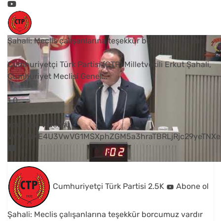
Şahali: Meclis çalışanlarına teşekkür borcumuz vardır
Cumhuriyetçi Türk Partisi (CTP) Milletvekili Erkut Şahali,
Cumhuriyet Meclisi Genel
...
1
0
YouTube Videosu
VVVUNXE4U3VwVG1MSXphZGM5a3hraTBRLjRjc29yeTNXe
Cumhuriyetçi Türk Partisi
2.5K
Abone ol
Şahali: Meclis çalışanlarına teşekkür borcumuz vardır