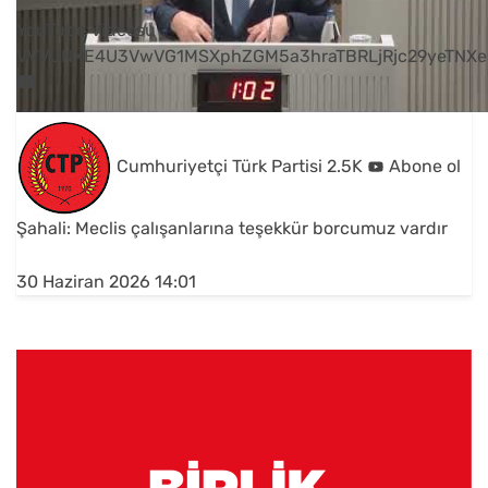
YouTube Videosu
VVVUNXE4U3VwVG1MSXphZGM5a3hraTBRLjRjc29yeTNXe
Cumhuriyetçi Türk Partisi
2.5K
Abone ol
Şahali: Meclis çalışanlarına teşekkür borcumuz vardır
30 Haziran 2026 14:01