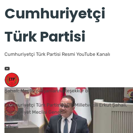
Cumhuriyetçi
Türk Partisi
Cumhuriyetçi Türk Partisi Resmi YouTube Kanalı
Şahali: Meclis çalışanlarına teşekkür borcumuz vardır
Cumhuriyetçi Türk Partisi (CTP) Milletvekili Erkut Şahali,
Cumhuriyet Meclisi Genel
...
1
0