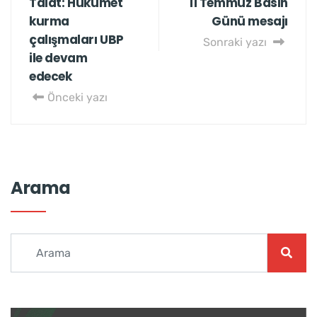
Talat: Hükümet
11 Temmuz Basın
kurma
Günü mesajı
çalışmaları UBP
Sonraki yazı
ile devam
edecek
Önceki yazı
Arama