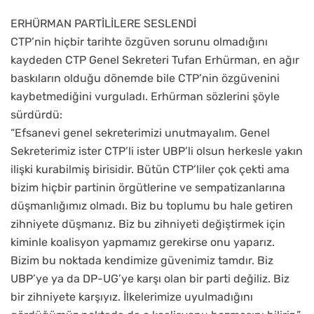
ERHÜRMAN PARTİLİLERE SESLENDİ
CTP’nin hiçbir tarihte özgüven sorunu olmadığını
kaydeden CTP Genel Sekreteri Tufan Erhürman, en ağır
baskıların olduğu dönemde bile CTP’nin özgüvenini
kaybetmediğini vurguladı. Erhürman sözlerini şöyle
sürdürdü:
“Efsanevi genel sekreterimizi unutmayalım. Genel
Sekreterimiz ister CTP’li ister UBP’li olsun herkesle yakın
ilişki kurabilmiş birisidir. Bütün CTP’liler çok çekti ama
bizim hiçbir partinin örgütlerine ve sempatizanlarına
düşmanlığımız olmadı. Biz bu toplumu bu hale getiren
zihniyete düşmanız. Biz bu zihniyeti değiştirmek için
kiminle koalisyon yapmamız gerekirse onu yaparız.
Bizim bu noktada kendimize güvenimiz tamdır. Biz
UBP’ye ya da DP-UG’ye karşı olan bir parti değiliz. Biz
bir zihniyete karşıyız. İlkelerimize uyulmadığını