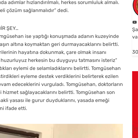
da adımlar hızlandırılmalı, herkes sorumluluk almalı.
meli çözüm sağlanmalıdır” dedi.
İR ŞEY…
Şa
omgüsehan ise yaptığı konuşmada adanın kuzeyinde
va
aşın altına koymaktan geri durmayacaklarını belirtti.
30
ilerinin hayatına dokunmak, çare olmak insanı
k huzurluyuz herkesin bu duyguyu tatmasını isteriz”
kları eylemi de selamladıklarını belirtti. Tomgüsehan
irdikleri eyleme destek verdiklerini belirterek ezilen
evam edeceklerini vurguladı. Tomgüsehan, doktorların
i hizmet sağlayacaklarını belirtti. Tomgüsehan son
nakli yasası ile gurur duyduklarını, yasada emeği
i ifade etti.