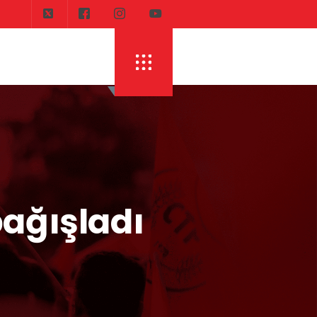
DI
ERHÜRMAN: TOPLAYIN PILINIZI PIRTINIZI, 
bağışladı