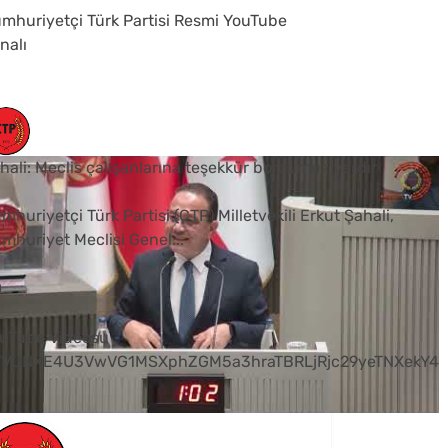
mhuriyetçi Türk Partisi Resmi YouTube
nalı
hali: Meclis çalışanlarına teşekkür borcumuz vardır
mhuriyetçi Türk Partisi (CTP) Milletvekili Erkut Şahali,
mhuriyet Meclisi Genel
...
0
uTube Videosu
VVUNXE4U3VwVG1MSXphZGM5a3hraTBRLjRjc29yeTNXekY4