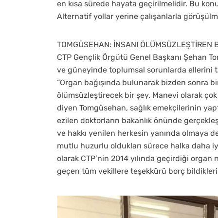
en kısa sürede hayata geçirilmelidir. Bu konu
Alternatif yollar yerine çalışanlarla görüşül
TOMGÜSEHAN: İNSANI ÖLÜMSÜZLEŞTİREN B
CTP Gençlik Örgütü Genel Başkanı Şehan T
ve güneyinde toplumsal sorunlarda ellerini t
“Organ bağışında bulunarak bizden sonra bir
ölümsüzleştirecek bir şey. Manevi olarak ço
diyen Tomgüsehan, sağlık emekçilerinin yaptı
ezilen doktorların bakanlık önünde gerçekleşt
ve hakkı yenilen herkesin yanında olmaya d
mutlu huzurlu oldukları sürece halka daha iy
olarak CTP’nin 2014 yılında geçirdiği organ 
geçen tüm vekillere teşekkürü borç bildiklerin