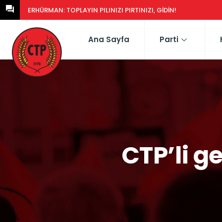
ERHÜRMAN: GÜNEY’DEKI YASA EŞDEĞERCIDEN MÜTEAHHIDE HERK
Ana Sayfa
Parti
CTP’li g