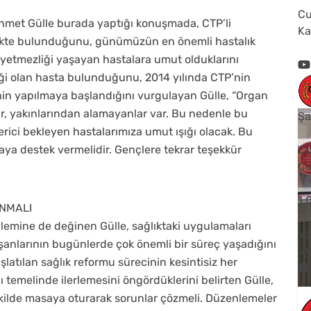
Cu
 Ahmet Gülle burada yaptığı konuşmada, CTP’li
Ka
nlikte bulunduğunu, günümüzün en önemli hastalık
 yetmezliği yaşayan hastalara umut olduklarını
iği olan hasta bulunduğunu, 2014 yılında CTP’nin
inin yapılmaya başlandığını vurgulayan Gülle, “Organ
ar, yakınlarından alamayanlar var. Bu nedenle bu
Şa
erici bekleyen hastalarımıza umut ışığı olacak. Bu
ya destek vermelidir. Gençlere tekrar teşekkür
Cu
Cu
1
ANMALI
ylemine de değinen Gülle, sağlıktaki uygulamaları
Yo
ışanlarının bugünlerde çok önemli bir süreç yaşadığını
V
aşlatılan sağlık reformu sürecinin kesintisiz her
 temelinde ilerlemesini öngördüklerini belirten Gülle,
şekilde masaya oturarak sorunlar çözmeli. Düzenlemeler