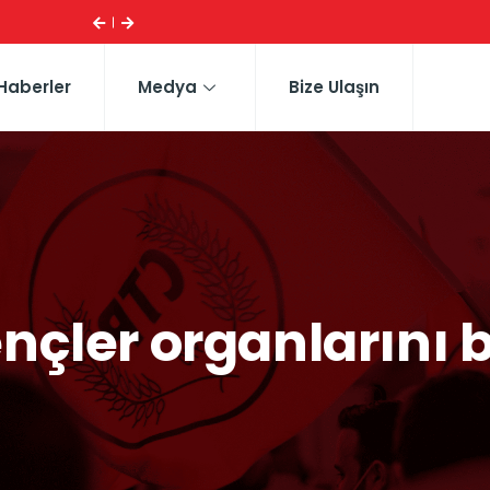
ESI ...
CTP HEYETI, TRAFIK EĞITIM PARKI’NI YERINDE INCELE
Haberler
Medya
Bize Ulaşın
ençler organlarını 