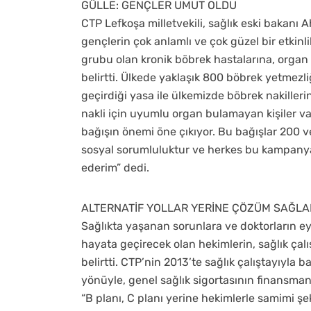
GÜLLE: GENÇLER UMUT OLDU
CTP Lefkoşa milletvekili, sağlık eski bakanı
gençlerin çok anlamlı ve çok güzel bir etki
grubu olan kronik böbrek hastalarına, organ
belirtti. Ülkede yaklaşık 800 böbrek yetmezl
geçirdiği yasa ile ülkemizde böbrek nakiller
nakli için uyumlu organ bulamayan kişiler v
bağışın önemi öne çıkıyor. Bu bağışlar 200 v
sosyal sorumluluktur ve herkes bu kampanya
ederim” dedi.
ALTERNATİF YOLLAR YERİNE ÇÖZÜM SAĞL
Sağlıkta yaşanan sorunlara ve doktorların e
hayata geçirecek olan hekimlerin, sağlık çal
belirtti. CTP’nin 2013’te sağlık çalıştayıyla b
yönüyle, genel sağlık sigortasının finansmanı
“B planı, C planı yerine hekimlerle samimi 