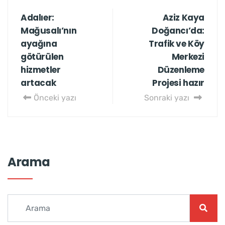
Adalıer:
Aziz Kaya
Mağusalı’nın
Doğancı’da:
ayağına
Trafik ve Köy
götürülen
Merkezi
hizmetler
Düzenleme
artacak
Projesi hazır
Önceki yazı
Sonraki yazı
Arama