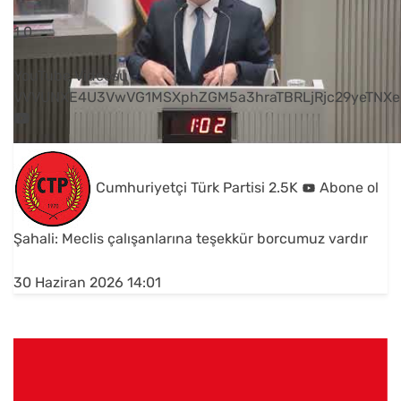
1
0
YouTube Videosu
VVVUNXE4U3VwVG1MSXphZGM5a3hraTBRLjRjc29yeTNXe
Cumhuriyetçi Türk Partisi
2.5K
Abone ol
Şahali: Meclis çalışanlarına teşekkür borcumuz vardır
30 Haziran 2026 14:01