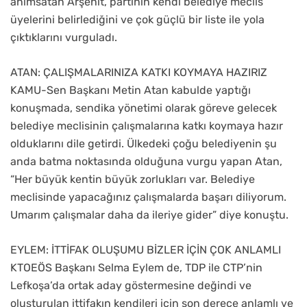
anımsatan Arşehit, partinin kendi belediye meclis
üyelerini belirlediğini ve çok güçlü bir liste ile yola
çıktıklarını vurguladı.
ATAN: ÇALIŞMALARINIZA KATKI KOYMAYA HAZIRIZ
KAMU-Sen Başkanı Metin Atan kabulde yaptığı
konuşmada, sendika yönetimi olarak göreve gelecek
belediye meclisinin çalışmalarına katkı koymaya hazır
olduklarını dile getirdi. Ülkedeki çoğu belediyenin şu
anda batma noktasında olduğuna vurgu yapan Atan,
“Her büyük kentin büyük zorlukları var. Belediye
meclisinde yapacağınız çalışmalarda başarı diliyorum.
Umarım çalışmalar daha da ileriye gider” diye konuştu.
EYLEM: İTTİFAK OLUŞUMU BİZLER İÇİN ÇOK ANLAMLI
KTOEÖS Başkanı Selma Eylem de, TDP ile CTP’nin
Lefkoşa’da ortak aday göstermesine değindi ve
oluşturulan ittifakın kendileri için son derece anlamlı ve