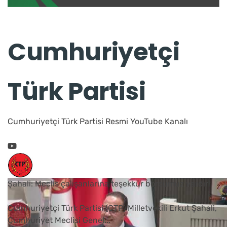
Cumhuriyetçi
Türk Partisi
Cumhuriyetçi Türk Partisi Resmi YouTube Kanalı
Şahali: Meclis çalışanlarına teşekkür borcumuz vardır
Cumhuriyetçi Türk Partisi (CTP) Milletvekili Erkut Şahali,
Cumhuriyet Meclisi Genel
...