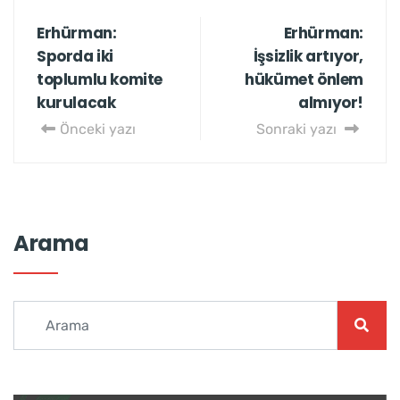
Erhürman:
Erhürman:
Sporda iki
İşsizlik artıyor,
toplumlu komite
hükümet önlem
kurulacak
almıyor!
Önceki yazı
Sonraki yazı
Arama