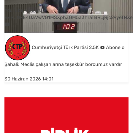
YouTube Videosu
VVVUNXE4U3VwVG1MSXphZGM5a3hraTBRLjRjc29yeTNXe
Cumhuriyetçi Türk Partisi
2.5K
Abone ol
Şahali: Meclis çalışanlarına teşekkür borcumuz vardır
30 Haziran 2026 14:01