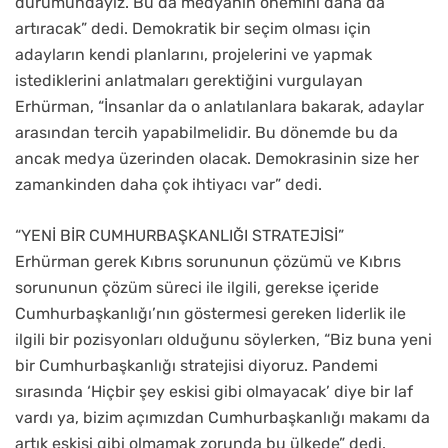
durumundayız. Bu da medyanın önemini daha da
artıracak” dedi. Demokratik bir seçim olması için
adayların kendi planlarını, projelerini ve yapmak
istediklerini anlatmaları gerektiğini vurgulayan
Erhürman, “İnsanlar da o anlatılanlara bakarak, adaylar
arasından tercih yapabilmelidir. Bu dönemde bu da
ancak medya üzerinden olacak. Demokrasinin size her
zamankinden daha çok ihtiyacı var” dedi.
“YENİ BİR CUMHURBAŞKANLIĞI STRATEJİSİ”
Erhürman gerek Kıbrıs sorununun çözümü ve Kıbrıs
sorununun çözüm süreci ile ilgili, gerekse içeride
Cumhurbaşkanlığı’nın göstermesi gereken liderlik ile
ilgili bir pozisyonları olduğunu söylerken, “Biz buna yeni
bir Cumhurbaşkanlığı stratejisi diyoruz. Pandemi
sırasında ‘Hiçbir şey eskisi gibi olmayacak’ diye bir laf
vardı ya, bizim açımızdan Cumhurbaşkanlığı makamı da
artık eskisi gibi olmamak zorunda bu ülkede” dedi.