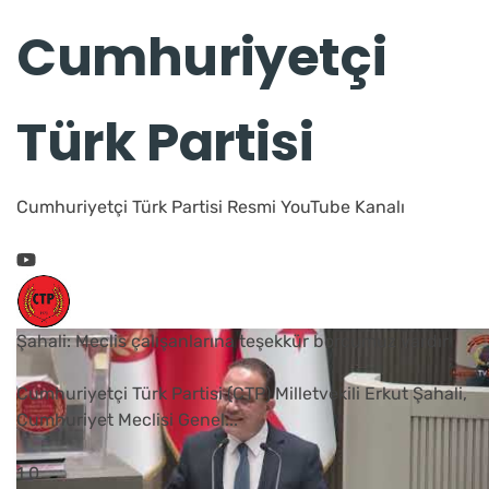
Cumhuriyetçi
Türk Partisi
Cumhuriyetçi Türk Partisi Resmi YouTube Kanalı
Şahali: Meclis çalışanlarına teşekkür borcumuz vardır
Cumhuriyetçi Türk Partisi (CTP) Milletvekili Erkut Şahali,
Cumhuriyet Meclisi Genel
...
1
0