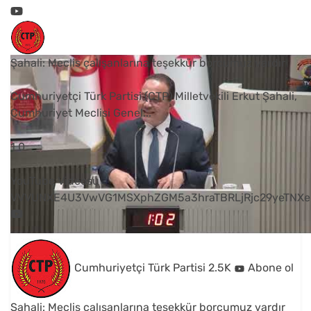
Şahali: Meclis çalışanlarına teşekkür borcumuz vardır
Cumhuriyetçi Türk Partisi (CTP) Milletvekili Erkut Şahali,
Cumhuriyet Meclisi Genel
...
1
0
YouTube Videosu
VVVUNXE4U3VwVG1MSXphZGM5a3hraTBRLjRjc29yeTNXe
Cumhuriyetçi Türk Partisi
2.5K
Abone ol
Şahali: Meclis çalışanlarına teşekkür borcumuz vardır