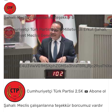
Şahali: Meclis çalışanlarına teşekkür borcumuz vardır
Cumhuriyetçi Türk Partisi (CTP) Milletvekili Erkut Şahali,
Cumhuriyet Meclisi Genel
...
1
0
YouTube Videosu
VVVUNXE4U3VwVG1MSXphZGM5a3hraTBRLjRjc29yeTNXe
Cumhuriyetçi Türk Partisi
2.5K
Abone ol
Şahali: Meclis çalışanlarına teşekkür borcumuz vardır