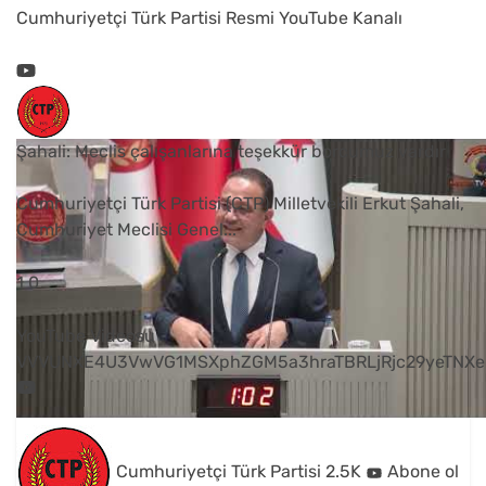
Cumhuriyetçi Türk Partisi Resmi YouTube Kanalı
Şahali: Meclis çalışanlarına teşekkür borcumuz vardır
Cumhuriyetçi Türk Partisi (CTP) Milletvekili Erkut Şahali,
Cumhuriyet Meclisi Genel
...
1
0
YouTube Videosu
VVVUNXE4U3VwVG1MSXphZGM5a3hraTBRLjRjc29yeTNXe
Cumhuriyetçi Türk Partisi
2.5K
Abone ol