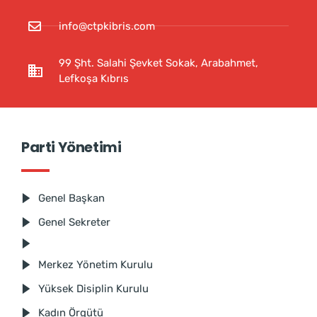
info@ctpkibris.com
99 Şht. Salahi Şevket Sokak, Arabahmet,
Lefkoşa Kıbrıs
Parti Yönetimi
Genel Başkan
Genel Sekreter
Merkez Yönetim Kurulu
Yüksek Disiplin Kurulu
Kadın Örgütü